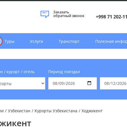
Заказать
обратный звонок
+998 71 202-1
Туры
Услуги
Транспорт
Полезная инфо
н / курорт / отель
Период поездки
ли
/
Узбекистан
/
Курорты Узбекистана
/
Ходжикент
жикент