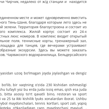
ечи Чирчик, недалеко от ж/д станции и находится
уединенном месте и может одновременно вместить
ого Тянь-Шаня, благодаря которым лето здесь не
ой зелени. Территория благоустроена и состоит из
ого комплекса. Жилой корпус состоит из 24-х
стных люкс номеров. В комплекс входит открытый
льное поля, теннисные корты, тренажерный зал,
лощадка для танцев, где вечерами устраивают
образные экскурсии. Здесь вы можете заказать
ов, Чарвакского водохранилища, Бельдерсайского
ntsiyasidan uzoq bo'lmagan joyda joylashgan va dengiz
o'lib, bir vaqtning o'zida 230 kishidan oshmasligi
shu tufayli yoz bu erda juda issiq emas, qish esa juda
, bitta asosiy to'rt qavatli bino, restoran va sport
i va 25 ta ikki kishilik lyuks xonalardan iborat. Ushbu
bol maydonchalari, tennis kortlari, sport zali, yopiq
skoteka o'tkaziladigan raqs maydonchasi mavjud. .