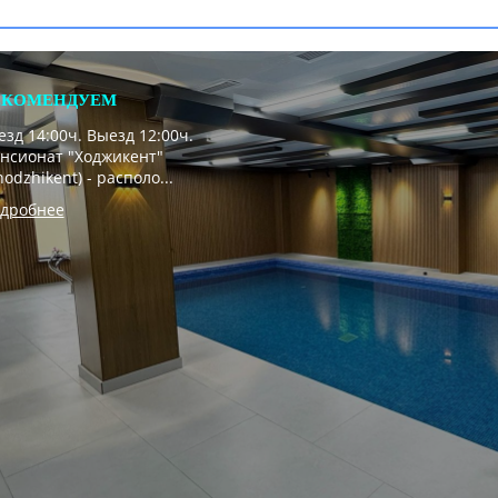
ЕКОМЕНДУЕМ
езд 14:00ч. Выезд 12:00ч.
нсионат "Ходжикент"
hodzhikent) - располо...
дробнее