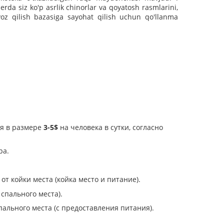
erda siz ko'p asrlik chinorlar va qoyatosh rasmlarini,
voz qilish bazasiga sayohat qilish uchun qo'llanma
ия в размере
3-5$
на человека в сутки, согласно
ра.
от койки места (койка место и питание).
спального места).
пального места (с предоставления питания).