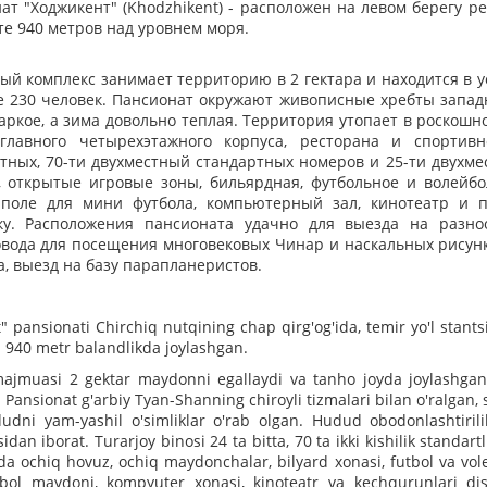
ат "Ходжикент" (Khodzhikent) - расположен на левом берегу р
те 940 метров над уровнем моря.
ый комплекс занимает территорию в 2 гектара и находится в 
е 230 человек. Пансионат окружают живописные хребты западн
аркое, а зима довольно теплая. Территория утопает в роскошн
главного четырехэтажного корпуса, ресторана и спортивн
тных, 70-ти двухместный стандартных номеров и 25-ти двухме
, открытые игровые зоны, бильярдная, футбольное и волейбо
поле для мини футбола, компьютерный зал, кинотеатр и п
ку. Расположения пансионата удачно для выезда на разно
овода для посещения многовековых Чинар и наскальных рисунк
, выезд на базу парапланеристов.
t" pansionati Chirchiq nutqining chap qirg'og'ida, temir yo'l sta
 940 metr balandlikda joylashgan.
ajmuasi 2 gektar maydonni egallaydi va tanho joyda joylashgan b
Pansionat g'arbiy Tyan-Shanning chiroyli tizmalari bilan o'ralgan, 
dudni yam-yashil o'simliklar o'rab olgan. Hudud obodonlashtirilib
an iborat. Turarjoy binosi 24 ta bitta, 70 ta ikki kishilik standartl
 ochiq hovuz, ochiq maydonchalar, bilyard xonasi, futbol va voley
tbol maydoni, kompyuter xonasi, kinoteatr va kechqurunlari di