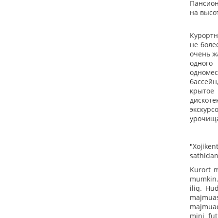
Пансион
на высо
Курортн
не боле
очень ж
одного 
одномес
бассейн
крытое 
дискоте
экскурс
урочища
"Xojiken
sathidan
Kurort m
mumkin. 
iliq. Hu
majmuasid
majmuada
mini fu