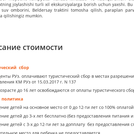
tning joylashishi turli xil ekskursiyalarga borish uchun yaxshi. Bu 
suv omborini, Beldersay traktini tomosha qilish, paraplan par
 qilishingiz mumkin.
сание стоимости
ический сбор
енты РУз. оплачивают туристический сбор в местах разрешен
ления КМ РУз от 15.03.2017 г. N 137
возрасте до 16 лет освобождаются от оплаты туристического сбо
я политика
ие детей на основное место от 0 до 12-ти лет со 100% оплатой 
ние детей до 3-х лет бесплатно (без предоставления питания и 
ние детей с 3-х до 12-ти лет за допплату без предоставления с
тельное место для ребенка не предоставляется.