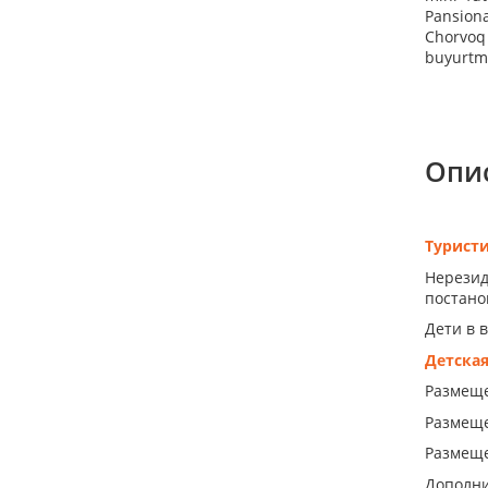
Pansiona
Chorvoq 
buyurtma
Опи
Турист
Нерезид
постанов
Дети в 
Детска
Размещен
Размеще
Размеще
Дополни