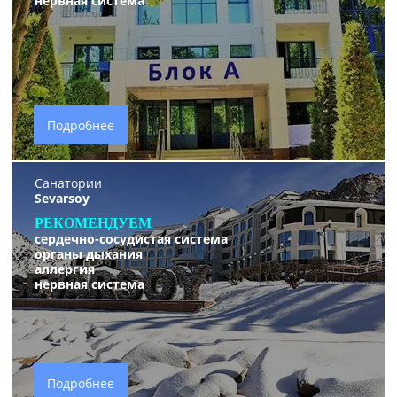
нервная система
Подробнее
Санатории
Sevarsoy
РЕКОМЕНДУЕМ
сердечно-сосудистая система
органы дыхания
аллергия
нервная систем
а
Подробнее