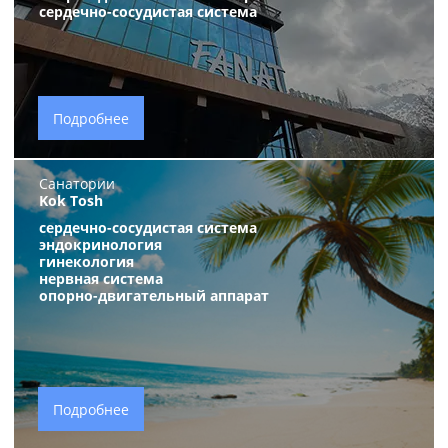
сердечно-сосудистая система
Подробнее
Санатории
Kok Tosh
сердечно-сосудистая система
эндокринология
гинекология
нервная систем
а
опорно-двигательный аппарат
Подробнее