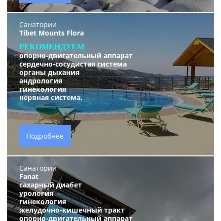
Санатории
Tibet Mounts Flora
РЕКОМЕНДУЕМ
опорно-двигательный аппарат
сердечно-сосудистая система
органы дыхания
андрология
гинекология
нервная система.
Подробнее
Санатории
Fanat
сахарный диабет
урология
гинекология
желудочно-кишечный тракт
опорно-двигательный аппарат