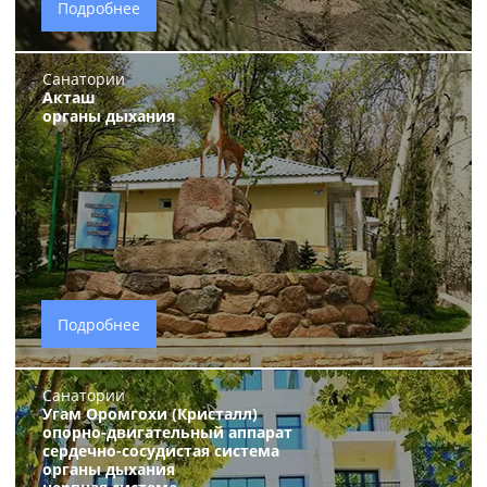
Подробнее
Санатории
Акташ
органы дыхания
Подробнее
Санатории
Угам Оромгохи (Кристалл)
опорно-двигательный аппарат
сердечно-сосудистая система
органы дыхания