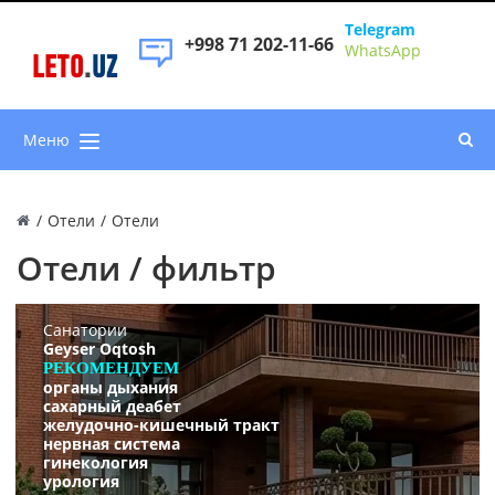
Telegram
+998 71 202-11-66
WhatsApp
LETO
.
UZ
Меню
/
Отели
/
Отели
Отели / фильтр
Санатории
Geyser Oqtosh
РЕКОМЕНДУЕМ
органы дыхания
сахарный деабет
желудочно-кишечный тракт
нервная система
гинекология
урология