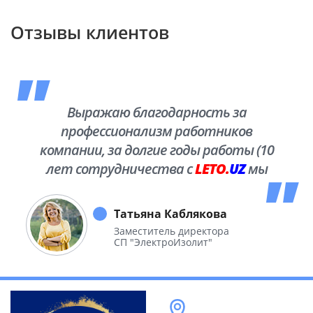
Отзывы клиентов
Выражаю благодарность за
профессионализм работников
компании, за долгие годы работы (10
лет сотрудничества с
LETO.
UZ
мы
побывали во многих уголках нашей
необъятной Родины.
Татьяна Каблякова
Заместитель директора
СП "ЭлектроИзолит"