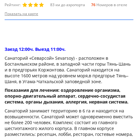
Рейтинг:
83 км до аэропорта
76
Номеров в отеле
Показать на карте
Заезд 12:00ч. Выезд 11:00ч.
Санаторий «Севарсой» Sevarsoy) - расположен в
Бостанлыкском районе, в западной части горы Тянь-Шань
и в предгорьях Коржонтова. Санаторий находится на
высоте 1600 метров над уровнем моря,в предгорье Тянь–
Шаня, в Угама-Чаткальской заповедной зоне.
Показания для лечения: оздоровление организма,
опорно-двигательный аппарат, сердечно-сосудистая
система, органы дыхания, аллергия, нервная система.
Санаторий занимает территорию в 6 га и находится на
возвышенности. Санаторий может одновременно вместить
не более 200 человек. Комплекс состоит из главного
шестиэтажного жилого корпуса. В главном корпусе
разместились: ресепшн, лобби, ресторан, гостевые номера,