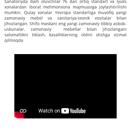
Sanatoriyda dam oluvchilar 76 dan ortiq standart va lyuks
xonalardan iborat mehmonxona majmuasiga joylashtirilishi
mumkin. Qulay xonalar Yevropa standartiga muvofiq yangi
zamonaviy mebel va sanitariya-texnik vositalar bilan
jihozlangan. Shifo maskani eng yangi zamonaviy tibbiy asbob-
uskunalar, zamonaviy mebellar bilan jihozlangani
salomatlikni tiklash, kasalliklarning oldini olishga xizmat
qilmoqda