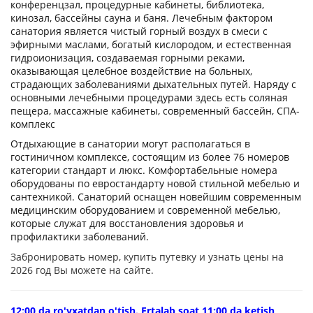
конференцзал, процедурные кабинеты, библиотека,
кинозал, бассейны сауна и баня. Лечебным фактором
санатория является чистый горный воздух в смеси с
эфирными маслами, богатый кислородом, и естественная
гидроионизация, создаваемая горными реками,
оказывающая целебное воздействие на больных,
страдающих заболеваниями дыхательных путей. Наряду с
основными лечебными процедурами здесь есть соляная
пещера, массажные кабинеты, современный бассейн, СПА-
комплекс
Отдыхающие в санатории могут располагаться в
гостиничном комплексе, состоящим из более 76 номеров
категории стандарт и люкс. Комфортабельные номера
оборудованы по евростандарту новой стильной мебелью и
сантехникой. Санаторий оснащен новейшим современным
медицинским оборудованием и современной мебелью,
которые служат для восстановления здоровья и
профилактики заболеваний.
Забронировать номер, купить путевку и узнать цены на
2026 год Вы можете на сайте.
12:00 da ro'yxatdan o'tish. Ertalab soat 11:00 da ketish