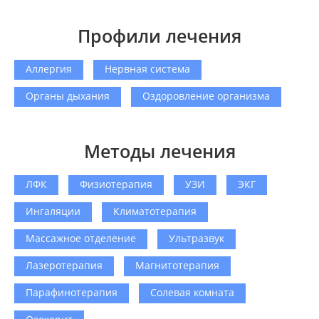
Профили лечения
Аллергия
Нервная система
Органы дыхания
Оздоровление организма
Методы лечения
ЛФК
Физиотерапия
УЗИ
ЭКГ
Ингаляции
Климатотерапия
Массажное отделение
Ультразвук
Лазеротерапия
Магнитотерапия
Парафинотерапия
Солевая комната