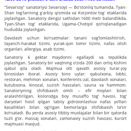
“Sevarsoy” sanatoriysi Sevarsoy) — Boʻstonliq tumanida, Tyan-
Shan togʻlarining gʻarbiy qismida va Korjontov togʻ etaklarida
joylashgan. Sanatoriy dengiz sathidan 1600 metr balandlikda,
Tyan-Shan tog‘ etaklarida, Ugama-Chotqol qo‘riqlanadigan
hududda joylashgan.
Davolash uchun ko'rsatmalar: tanani sog’lomlashtirish,
tayanch-harakat tizimi, yurak-qon tomir tizimi, nafas olish
organlari, allergiya, asab tizimi.
Sanatoriy 6 gektar maydonni egallaydi va tepalikda
joylashgan. Sanatoriy bir vaqtning o'zida 200 dan ortiq kishini
qabul qila oladi. Majmua olti qavatli asosiy turar-joy
binosidan iborat. Asosiy bino uylar: qabulxona, lobbi,
restoran, mehmon xonalari, konferents-zal, davolash xonalari,
kutubxona, kinozal, suzish havzalari, sauna va hammom.
Sanatoriyning shifobaxsh omili – efir moylari bilan
aralashtirilgan, kislorodga boy musaffo tog‘ havosi, tog‘
daryolari hosil qilgan tabiiy gidroionlashuv nafas yo‘llari
kasalliklari bilan og‘rigan bemorlarga shifobaxsh ta’sir
ko‘rsatadi. Bu yerda asosiy tibbiy muolajalar bilan bir qatorda
tuzli g‘or, massaj xonalari, zamonaviy suzish havzasi, kurort
majmuasi mavjud.