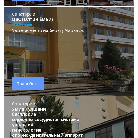
Санатории
ЦВС (Олтин Ёмби)
Эконом
Уютное место на берегу Чарвака.
Подробнее
Санатории
Умид Гулшани
бесплодие
сердечно-сосудистая система
урология
гинекология
опорно-двигательный аппарат