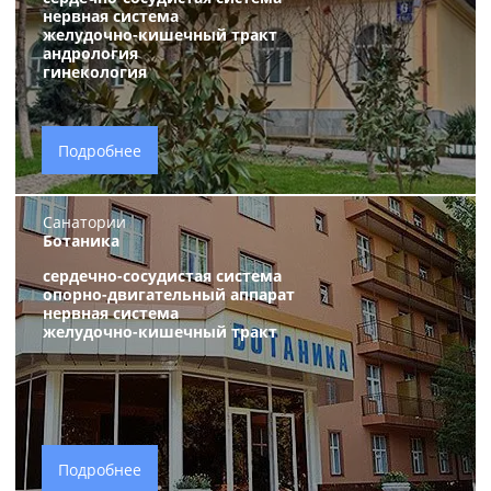
нервная система
желудочно-кишечный тракт
андрология
гинекология
Подробнее
Санатории
Ботаника
сердечно-сосудистая система
опорно-двигательный аппарат
нервная система
желудочно-кишечный тракт
Подробнее