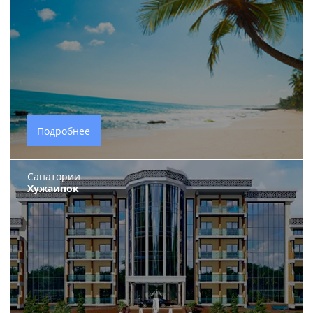
Подробнее
Санатории
Хужаипок