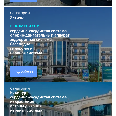
Санатории
Янгиер
РЕКОМЕНДУЕМ
сердечно-сосудистая система
опорно-двигательный аппарат
эндокринная система
бесплодие
гинекология
нервная система
Подробнее
Санатории
Кохинур
сердечно-сосудистая система
неврастения
органы дыхания
нервная система