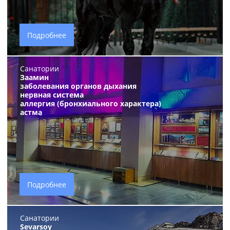
Подробнее
Санатории
Заамин
заболевания органов дыхания
нервная
система
аллергия (бронхиального характера)
астма
Подробнее
Санатории
Sevarsoy