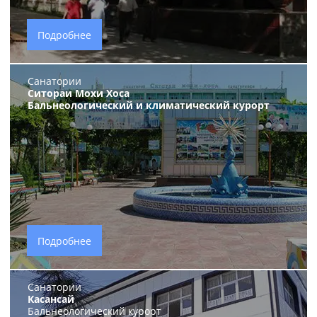
Подробнее
Санатории
Ситораи Мохи Хоса
Бальнеологический и климатический курорт
Подробнее
Санатории
Касансай
Бальнеологический курорт