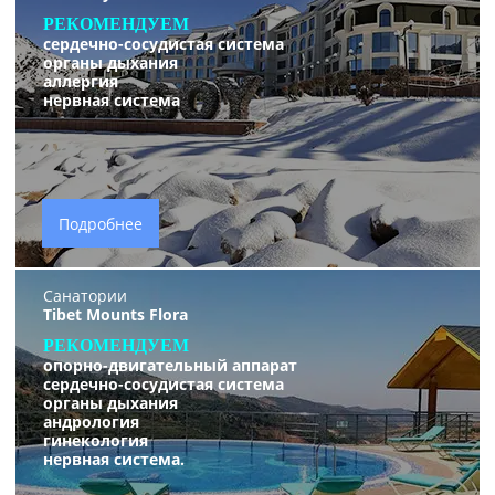
РЕКОМЕНДУЕМ
сердечно-сосудистая система
органы дыхания
аллергия
нервная систем
а
Подробнее
Санатории
Tibet Mounts Flora
РЕКОМЕНДУЕМ
опорно-двигательный аппарат
сердечно-сосудистая система
органы дыхания
андрология
гинекология
нервная система.