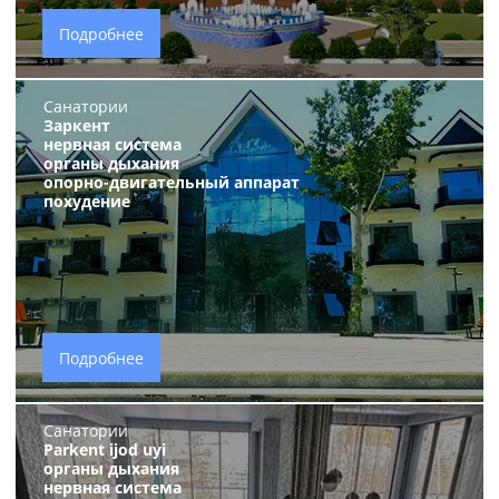
Подробнее
Санатории
Заркент
нервная система
органы дыхания
опорно-двигательный аппарат
похудение
Подробнее
Санатории
Parkent ijod uyi
органы дыхания
нервная система