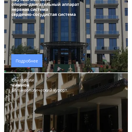
опорно-двигательный аппарат
нервная система
сердечно-сосудистая система
Подробнее
Санатории
Чимион
Бальнеологический курорт.