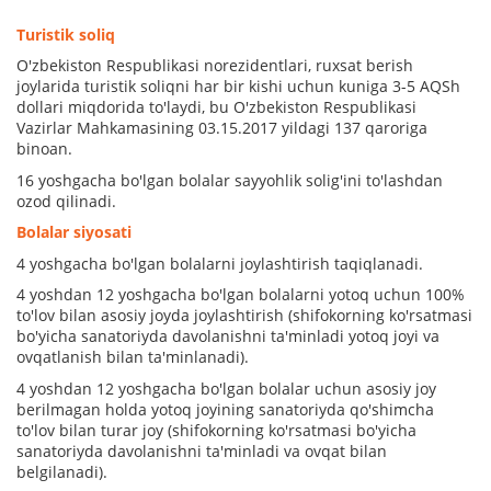
Turistik soliq
O'zbekiston Respublikasi norezidentlari, ruxsat berish
joylarida turistik soliqni har bir kishi uchun kuniga 3-5 AQSh
dollari miqdorida to'laydi, bu O'zbekiston Respublikasi
Vazirlar Mahkamasining 03.15.2017 yildagi 137 qaroriga
binoan.
16 yoshgacha bo'lgan bolalar sayyohlik solig'ini to'lashdan
ozod qilinadi.
Bolalar siyosati
4 yoshgacha bo'lgan bolalarni joylashtirish taqiqlanadi.
4 yoshdan 12 yoshgacha bo'lgan bolalarni yotoq uchun 100%
to'lov bilan asosiy joyda joylashtirish (shifokorning ko'rsatmasi
bo'yicha sanatoriyda davolanishni ta'minladi yotoq joyi va
ovqatlanish bilan ta'minlanadi).
4 yoshdan 12 yoshgacha bo'lgan bolalar uchun asosiy joy
berilmagan holda yotoq joyining sanatoriyda qo'shimcha
to'lov bilan turar joy (shifokorning ko'rsatmasi bo'yicha
sanatoriyda davolanishni ta'minladi va ovqat bilan
belgilanadi).