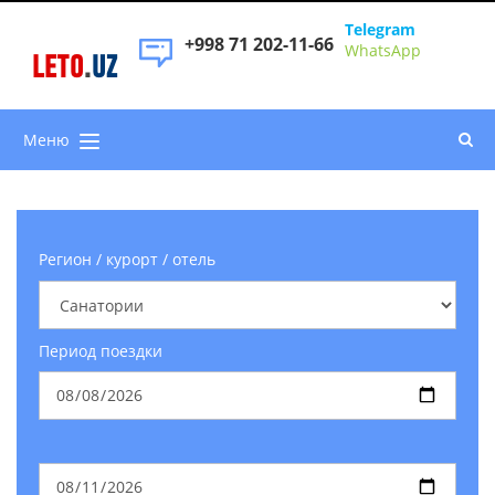
Telegram
+998 71 202-11-66
WhatsApp
LETO
.
UZ
Меню
Регион / курорт / отель
Период поездки