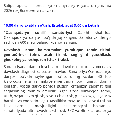
Забронировать номер, купить путевку и узнать цены на
2026 год Вы можете на сайте
10:00 da ro'yxatdan o'tish. Ertalab soat 9:00 da ketish
"Qashqadaryo sohili" sanatoriysi
Qarshi shahrida,
Qashqadaryo daryosi bo'yida joylashgan. Sanatoriya dengiz
sathidan 600 metr balandlikda joylashgan.
Davolash uchun ko'rsatmalar: yurak-qon tomir tizimi,
genitoüriner tizim, asab tizimi, sog'lig'ini yaxshilash,
ginekologiya, oshqozon-ichak trakti.
Sanatoriyada dam oluvchilarni davolash uchun zamonaviy
davolash-diagnostika bazasi mavjud. Sanatoriya Qashqadaryo
daryosi bo'yida joylashgan bo'lib, uning suvlari 40 foiz
kislorodga ega va mikroelementlarga boy, uning doimiy
ionlashi, yozda daryo bo'yida suzishi organizm salomatligini
saqlashning muhim omilidir. Agar sizda yurak-qon tomir,
asab, ovqat hazm qilish, siydik chiqarish, ginekologik, tayanch-
harakat va endokrinologik kasalliklar mavjud bo'lsa yoki ushbu
kasalliklarning mavjudligini tekshirmoqchi bo'lsangiz,
sanatoriyada ultratovush tekshiruvi, EKG va klinik laboratoriya