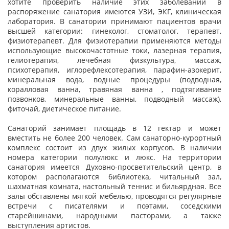
хотите проверить наличие этих заболеваний в
распоряжение санатория имеются УЗИ, ЭКГ, клиническая
лаборатория. В санатории принимают пациентов врачи
высшей категории: гинеколог, стоматолог, терапевт,
физиотерапевт. Для физиотерапии применяются методы
использующие высокочастотные токи, лазерная терапия,
гелиотерапия, лечебная физкультура, массаж,
психотерапия, иглорефлексотерапия, парафин-азокерит,
минеральная вода, водные процедуры (подводная,
коралловая ванна, травяная ванна , подтягивание
позвонков, минеральные ванны, подводный массаж),
фиточай, диетическое питание.
Санаторий занимает площадь в 12 гектар и может
вместить не более 200 человек. Сам санаторно-курортный
комплекс состоит из двух жилых корпусов. В наличии
номера категории полулюкс и люкс. На территории
санатория имеется Духовно-просветительский центр, в
котором располагаются библиотека, читальный зал,
шахматная комната, настольный теннис и бильярдная. Все
залы обставлены мягкой мебелью, проводятся регулярные
встречи с писателями и поэтами, соседскими
старейшинами, народными пасторами, а также
выступления артистов.