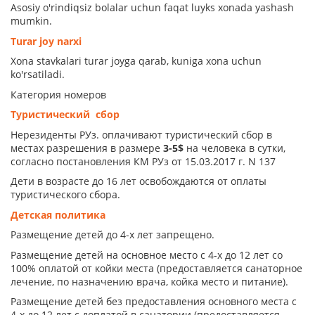
Asosiy o'rindiqsiz bolalar uchun faqat luyks xonada yashash
mumkin.
Turar joy narxi
Xona stavkalari turar joyga qarab, kuniga xona uchun
ko'rsatiladi.
Категория номеров
Туристический сбор
Нерезиденты РУз. оплачивают туристический сбор в
местах разрешения в размере
3-5$
на человека в сутки,
согласно постановления КМ РУз от 15.03.2017 г. N 137
Дети в возрасте до 16 лет освобождаются от оплаты
туристического сбора.
Детская политика
Размещение детей до 4-х лет запрещено.
Размещение детей на основное место с 4-х до 12 лет со
100% оплатой от койки места (предоставляется санаторное
лечение, по назначению врача, койка место и питание).
Размещение детей без предоставления основного места с
4-х до 12 лет с доплатой в санатории (предоставляется