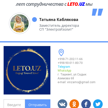
лет сотрудничества с
LETO.
UZ
мы
побывали во многих уголках нашей
необъятной Родины.
Татьяна Каблякова
Заместитель директора
СП "ЭлектроИзолит"
+998-71-202-11-66
+998-90-011-80-70
Telegram
WhatsApp
г. Ташкент, ул.Садык
Азимова 68
e-mail:
vinzamo@gmail.com
Отправить