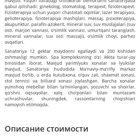
mavjud. Yuqori toifadagi shifokorlar bemorlarni sanatoriyada
qabul qilishadi: ginekolog, stomatolog, terapevt, fizioterapevt.
Fizioterapiya uchun yuqori chastotali oqimlar, lazer terapiyasi,
gelioterapiya, fizioterapiya mashqlari, massaj, psixoterapiya,
akupunktur, parafin-azokerit, mineral suv, suv muolajalari (suv
osti, marjon vannasi, o'simlik vannasi, umurtqani taranglash,
mineral vannalar, suv osti massaji), o'simlik choyi, parhez
ovqatlari.
Sanatoriya 12 gektar maydonni egallaydi va 200 kishidan
oshmasligi mumkin. Spa kompleksining o'zi ikkita turar-joy
binosidan iborat. Mavjud yarimlyuks xonalar va lyukslar
mavjud. Sanatoriya hududida Ma'naviy-ma'rifiy markaz
mavjud bo'lib, u erda kutubxona, o'quv zali, shaxmat xonasi,
stol tennisi va billiard xonasi joylashgan. Barcha xonalar
yumshoq mebellar bilan ta'minlangan, yozuvchi va shoirlar,
qo'shni oqsoqollar, xalq cho'ponlari bilan muntazam
uchrashuvlar, shuningdek, rassomlarning chiqishlari
namoyish etilmoqda.
Описание стоимости