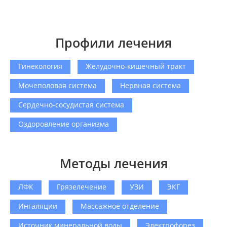
Профили лечения
Гинекология
Желудочно-кишечный тракт
Мочеполовая система
Нервная система
Сердечно-сосудистая система
Оздоровление организма
Методы лечения
ЛФК
Грязелечение
УЗИ
ЭКГ
Ингаляции
Массажное отделение
Источник минеральной воды
Электрофорез