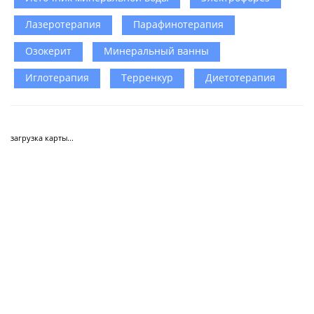
Лазеротерапия
Парафинотерапия
Озокерит
Минеральный ванны
Иглотерапия
Терренкур
Диетотерапия
загрузка карты...