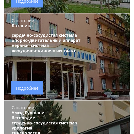
Подробнее
Санатории
Ботаника
сердечно-сосудистая система
опорно-двигательный аппарат
нервная система
желудочно-кишечный тракт
Подробнее
Санатории
Умид Гулшани
бесплодие
сердечно-сосудистая система
урология
гинекология