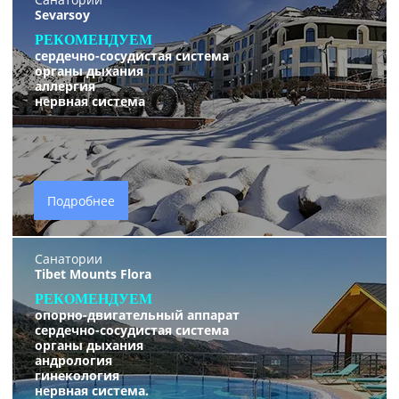
Sevarsoy
РЕКОМЕНДУЕМ
сердечно-сосудистая система
органы дыхания
аллергия
нервная систем
а
Подробнее
Санатории
Tibet Mounts Flora
РЕКОМЕНДУЕМ
опорно-двигательный аппарат
сердечно-сосудистая система
органы дыхания
андрология
гинекология
нервная система.