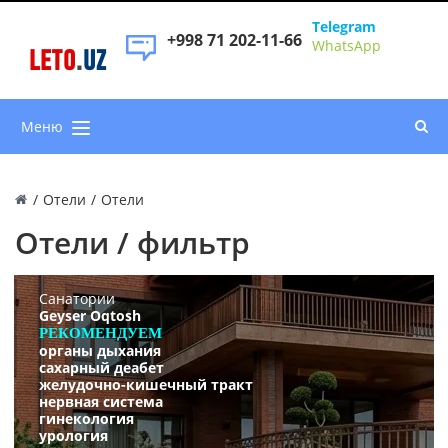
Telegram
+998 71 202-11-66
WhatsApp
LETO
.
UZ
Меню
/
Отели
/
Отели
Отели / фильтр
Санатории
Geyser Oqtosh
РЕКОМЕНДУЕМ
органы дыхания
сахарный деабет
желудочно-кишечный тракт
нервная система
гинекология
урология