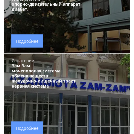
опорно-двигательный аппарат
диабет.
Подробнее
Санатории
Зам Зам
мочеполовая система
обмена веществ
желудочно-кишечный тракт
нервная система
Подробнее