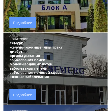
Подробнее
Санатории
Семург
желудочно-кишечный тракт
диабет
органы дыхания
заболевания почек
мочевыводящих путей
заболевания печени
заболевания половой сферы
кожные заболевания
Подробнее
Санатории