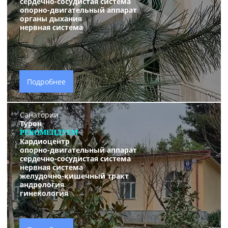
сердечно-сосудистая система
опорно-двигательный аппарат
органы дыхания
нервная система
Подробнее
Санатории
Турон
РЕКОМЕНДУЕМ
Кардиоцентр
опорно-двигательный аппарат
сердечно-сосудистая система
нервная система
желудочно-кишечный тракт
андрология
гинекология