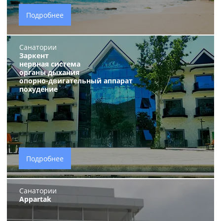
Подробнее
Санатории
Заркент
нервная система
органы дыхания
опорно-двигательный аппарат
похудение
Подробнее
Санатории
Appartak