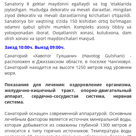
Sanatoriy 8 gektar maydonni egallaydi va tog 'etaklarida
joylashgan. Hududga dekorativ va mevali daraxtlar, mingdan
ziyod dekorativ va mevali daraxtlarning ko'chatlari o'tqazildi.
Sanatoriya bir vaqtning o'zida 150 kishidan ortiq bo'lmagan
odamni qabul qilishi mumkin. Kompleks asosiy tibbiy va
yotoqxonadan iborat. Ovqatlanish xonasi, kutubxona, dam
olish xonasi va sport maydonchalari mavjud.
Заезд 10:00ч. Выезд 09:00ч.
Санаторий «Хавотог Гулшани» (Havotog Gulshani) -
расположен в Джиззакском областе, в поселке Чангиовул.
Санаторий находится на высоте 1250 метров над уровнем
моря.
Показания для лечения: оздоровление организма,
желудочно-кишечный тракт, опорно-двигательный
аппарат, сердечно-сосудистая система, нервная
система.
Санаторий оснащен современной аппаратурой. Основным
лечебным фактором является источник минеральной воды,
которая добывается из скважины глубиной 1300 метров и
относится к типу горячих источников. Температура воды