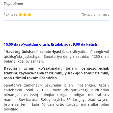
Подробнее
Рейтинг:
Показать на карте
10:00 da ro'yxatdan o'tish. Ertalab soat 9:00 da ketish
"Havotog Gulshani
" sanatoriyasi
Jizzax viloyatida, Changiovul
qishlog'ida joylashgan. Sanatoriya dengiz sathidan 1250 metr
balandlikda joylashgan.
Davolash uchun ko'rsatmalar: tanani, oshqozon-ichak
traktini, tayanch-harakat tizimini, yurak-qon tomir tizimini,
asab tizimini takomillashtirish.
Sanatoriya zamonaviy uskunalar bilan jihozlangan. Asosiy
shifobaxsh omil - 1300 metr chuqurlikdagi quduqdan
olinadigan va issiq buloqlar turiga kiradigan mineral suv
manbai. Suv harorati Selsiy bo'yicha 60 darajaga etadi va yod,
brom va temir kabi 40 dan ortiq turdagi minerallar bilan
boyitiladi.