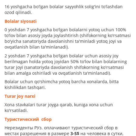
16 yoshgacha bo'lgan bolalar sayyohlik solig'ini to'lashdan
ozod qilinadi.
Bolalar siyosati
0 yoshdan 7 yoshgacha bo'lgan bolalarni yotoq uchun 100%
to'lov bilan asosiy joyda joylashtirish (shifokorning ko'rsatmasi
bo'yicha sanatoriyda davolanishni ta'minladi yotoq joyi va
ovqatlanish bilan ta'minlanadi).
2 yoshdan 7 yoshgacha bo'lgan bolalar uchun asosiy joy
berilmagan holda yotoq joyidan 50% to'lov bilan bolalarning
turar joyi (sanatoriyda davolanish shifokorning ko'rsatmasi
bilan amalga oshiriladi va ovqatlanish ta'minlanadi).
Bolalar uchun qo'shimcha yotoq barcha xonalarda, bitta
kishilikdan tashqari.
Turar joy narxi
Xona stavkalari turar joyga qarab, kuniga xona uchun
ko'rsatiladi.
Туристический сбор
Нерезиденты РУз. оплачивают туристический сбор в
местах разрешения в размере
3-5$
на человека в сутки,