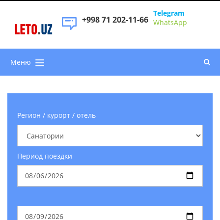
Telegram
+998 71 202-11-66
WhatsApp
LETO
.
UZ
Меню
Регион / курорт / отель
Период поездки