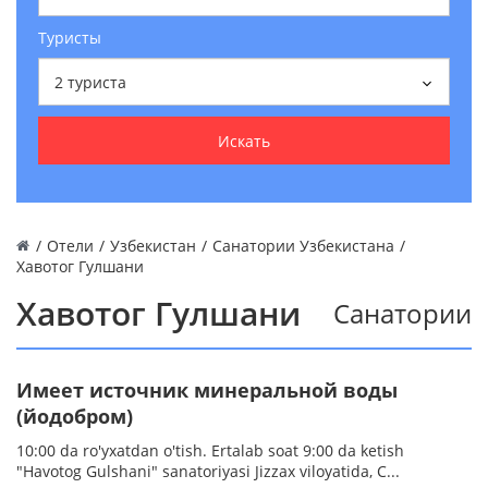
Туристы
2
туриста
Искать
/
Отели
/
Узбекистан
/
Санатории Узбекистана
/
Хавотог Гулшани
Хавотог Гулшани
Санатории
Имеет источник минеральной воды
(йодобром)
10:00 da ro'yxatdan o'tish. Ertalab soat 9:00 da ketish
"Havotog Gulshani" sanatoriyasi Jizzax viloyatida, C...