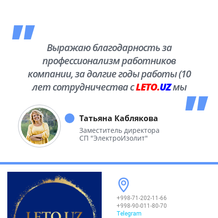
Выражаю благодарность за
профессионализм работников
компании, за долгие годы работы (10
лет сотрудничества с
LETO.
UZ
мы
побывали во многих уголках нашей
необъятной Родины.
Татьяна Каблякова
Заместитель директора
СП "ЭлектроИзолит"
+998-71-202-11-66
+998-90-011-80-70
Telegram