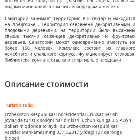
достигает 60 градусов по Цельсию, обогащена боллее 40
видами минералов, в том числе, йод, бром и железо.
Санаторий занимает территорию в 8 гектар и находится
на предгорье . Территория озеленена декоративными и
плодовыми деревьями, на территории были высажены
свыше тысячи саженцев декоративных и фруктовых
деревьев. Санаторий может одновременно вместить не
более 150 человек. Комплекс состоит из главного
лечебного и спального корпуса. Функционирует столовая,
библиотека, комната отдыха и спортивные площадки.
Описание стоимости
Turistik soliq
O'zbekiston Respublikasi norezidentlari, ruxsat berish
joylarida turistik soliqni har bir kishi uchun kuniga 3-5 AQSh
dollari miqdorida to'laydi, bu O'zbekiston Respublikasi
Vazirlar Mahkamasining 03.15.2017 yildagi 137 qaroriga
binoan.