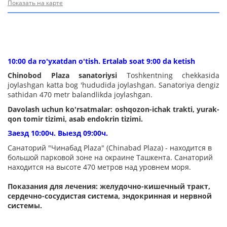
Показать на карте
10:00 da ro'yxatdan o'tish. Ertalab soat 9:00 da ketish
Chinobod Plaza sanatoriysi
Toshkentning chekkasida
joylashgan katta bog 'hududida joylashgan. Sanatoriya dengiz
sathidan 470 metr balandlikda joylashgan.
Davolash uchun ko'rsatmalar: oshqozon-ichak trakti, yurak-
qon tomir tizimi, asab endokrin tizimi.
Заезд 10:00ч. Выезд 09:00ч.
Санаторий "Чинабад Plaza" (Chinabad Plaza) - находится в
большой парковой зоне на окраине Ташкента. Санаторий
находится на высоте 470 метров над уровнем моря.
Показания для лечения: желудочно-кишечный тракт,
сердечно-сосудистая система,
эндокринная
и нервной
системы.