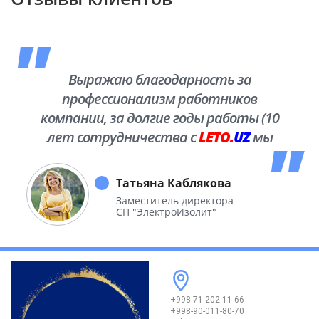
Выражаю благодарность за
профессионализм работников
компании, за долгие годы работы (10
лет сотрудничества с
LETO.
UZ
мы
побывали во многих уголках нашей
необъятной Родины.
Татьяна Каблякова
Заместитель директора
СП "ЭлектроИзолит"
+998-71-202-11-66
+998-90-011-80-70