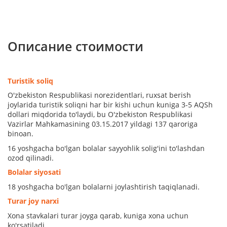
Описание стоимости
Turistik soliq
O'zbekiston Respublikasi norezidentlari, ruxsat berish
joylarida turistik soliqni har bir kishi uchun kuniga 3-5 AQSh
dollari miqdorida to'laydi, bu O'zbekiston Respublikasi
Vazirlar Mahkamasining 03.15.2017 yildagi 137 qaroriga
binoan.
16 yoshgacha bo'lgan bolalar sayyohlik solig'ini to'lashdan
ozod qilinadi.
Bolalar siyosati
18 yoshgacha bo'lgan bolalarni joylashtirish taqiqlanadi.
Turar joy narxi
Xona stavkalari turar joyga qarab, kuniga xona uchun
ko'rsatiladi.