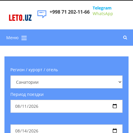
Telegram
+998 71 202-11-66
WhatsApp
LETO
.
UZ
Меню
Регион / курорт / отель
Период поездки