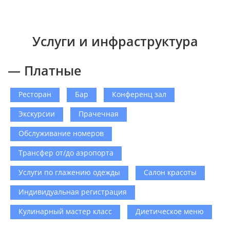
Услуги и инфраструктура
— Платные
Ресторан
Бар
Конференц зал
Экскурсии
Прачечная
Обслуживание номеров
Трансфер от/до аэропорта
Услуги по глажению одежды
Салон красоты
Индивидуальная регистрация
Кулинарный мастер класс
Диетическое меню