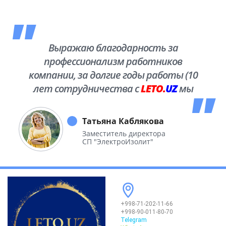
Выражаю благодарность за
профессионализм работников
компании, за долгие годы работы (10
лет сотрудничества с
LETO.
UZ
мы
побывали во многих уголках нашей
необъятной Родины.
Татьяна Каблякова
Заместитель директора
СП "ЭлектроИзолит"
+998-71-202-11-66
+998-90-011-80-70
Telegram