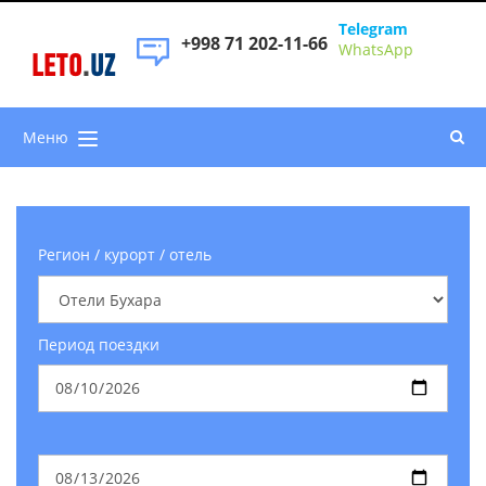
Telegram
+998 71 202-11-66
WhatsApp
LETO
.
UZ
Меню
Регион / курорт / отель
Период поездки