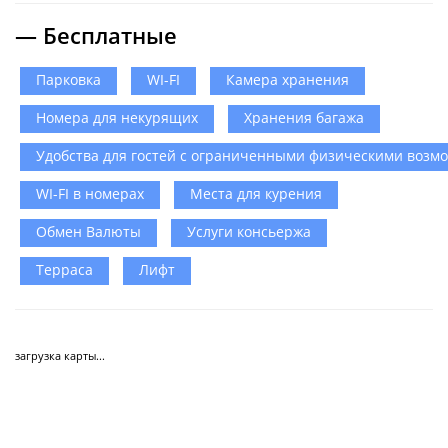
— Бесплатные
Парковка
WI-FI
Камера хранения
Номера для некурящих
Хранения багажа
Удобства для гостей с ограниченными физическими возм
WI-FI в номерах
Места для курения
Обмен Валюты
Услуги консьержа
Терраса
Лифт
загрузка карты...