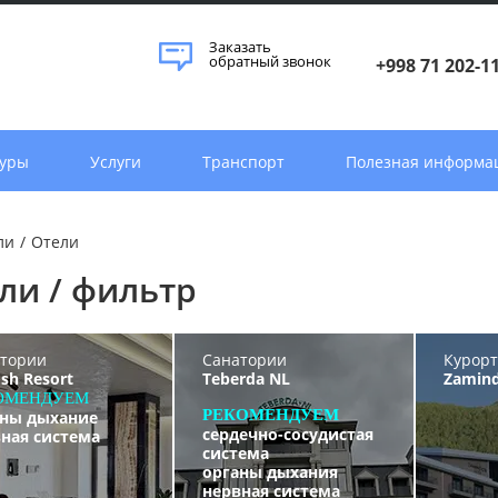
Заказать
обратный звонок
+998 71 202-1
уры
Услуги
Транспорт
Полезная информа
ли
/
Отели
ли / фильтр
тории
Санатории
Курор
sh Resort
Teberda NL
Zamind
ОМЕНДУЕМ
РЕКОМЕНДУЕМ
аны дыхание
сердечно-сосудистая
ная система
система
органы дыхания
нервная система