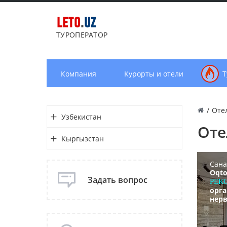
LETO
.
UZ
ТУРОПЕРАТОР
Компания
Курорты и отели
Т
/
Оте
Узбекистан
Оте
Кыргызстан
Сана
Oqto
Задать вопрос
РЕК
орг
нерв