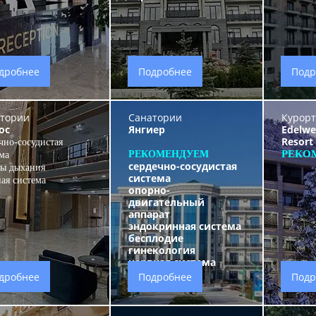
дробнее
Подробнее
Подр
тории
Санатории
Курор
ос
Янгиер
Edelwe
Resort
чно-сосудистая
РЕКО
РЕКОМЕНДУЕМ
ма
сердечно-сосудистая
ны дыхания
система
ая система
опорно-
двигательный
аппарат
эндокринная система
бесплодие
гинекология
нервная система
дробнее
Подробнее
Подр