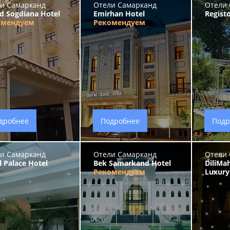
и Самарканд
Отели Самарканд
Отели 
d Sogdiana Hotel
Emirhan Hotel
Regist
омендуем
Рекомендуем
дробнее
Подробнее
Подр
и Самарканд
Отели Самарканд
Отели 
l Palace Hotel
Bek Samarkand Hotel
DiliMa
Рекомендуем
Luxury