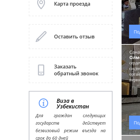
Карта проезда
По
Оставить отзыв
Сана
Олм
серде
Заказать
систе
обратный звонок
орга
нервн
Виза в
Узбекистан
Для граждан следующих
По
государств действует
безвизовый режим въезда на
срок до 60 дней