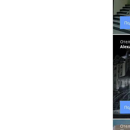
По
Отел
Alex
По
Отел