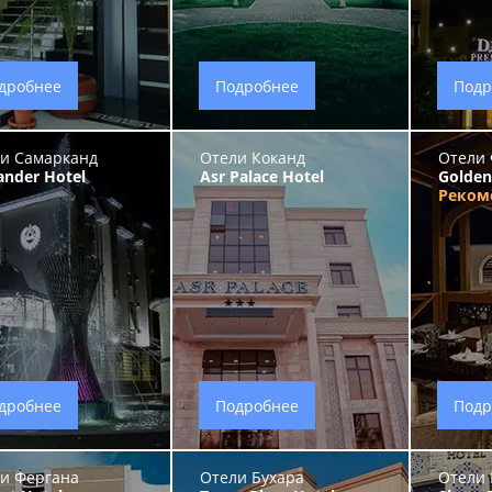
дробнее
Подробнее
Подр
и Самарканд
Отели Коканд
Отели 
ander Hotel
Asr Palace Hotel
Golden
Реком
дробнее
Подробнее
Подр
и Фергана
Отели Бухара
Отели 