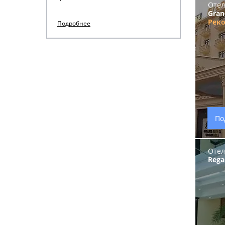
Отел
Gran
Рек
Подробнее
По
Отел
Rega