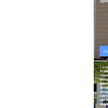
Ziyo
По
Сана
Уга
(Кри
опор
дви
аппа
серд
сист
орг
нерв