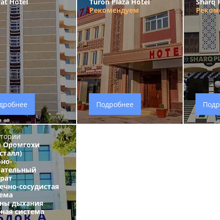
rat Hotel
Turon Plaza Hotel
Sharq 
Рекомендуем
Реком
дробнее
Подробнее
Подр
тории
м Оромгохи
сталл)
но-
гательный
рат
ечно-сосудистая
ема
аны дыхания
ная система