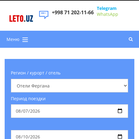
Telegram
+998 71 202-11-66
WhatsApp
LETO
.
UZ
Меню
Регион / курорт / отель
Период поездки