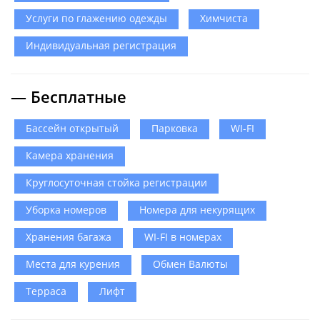
Услуги по глажению одежды
Химчиста
Индивидуальная регистрация
— Бесплатные
Бассейн открытый
Парковка
WI-FI
Камера хранения
Круглосуточная стойка регистрации
Уборка номеров
Номера для некурящих
Хранения багажа
WI-FI в номерах
Места для курения
Обмен Валюты
Терраса
Лифт