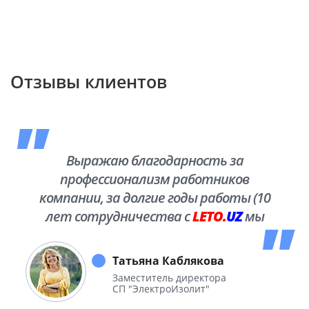
Отзывы клиентов
Выражаю благодарность за
профессионализм работников
компании, за долгие годы работы (10
лет сотрудничества с
LETO.
UZ
мы
побывали во многих уголках нашей
необъятной Родины.
Татьяна Каблякова
Заместитель директора
СП "ЭлектроИзолит"