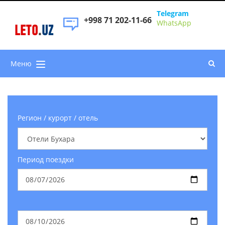
Telegram
+998 71 202-11-66
WhatsApp
LETO
.
UZ
Меню
Регион / курорт / отель
Период поездки