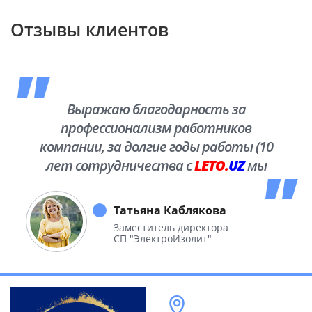
Отзывы клиентов
Выражаю благодарность за
профессионализм работников
компании, за долгие годы работы (10
лет сотрудничества с
LETO.
UZ
мы
побывали во многих уголках нашей
необъятной Родины.
Татьяна Каблякова
Заместитель директора
СП "ЭлектроИзолит"