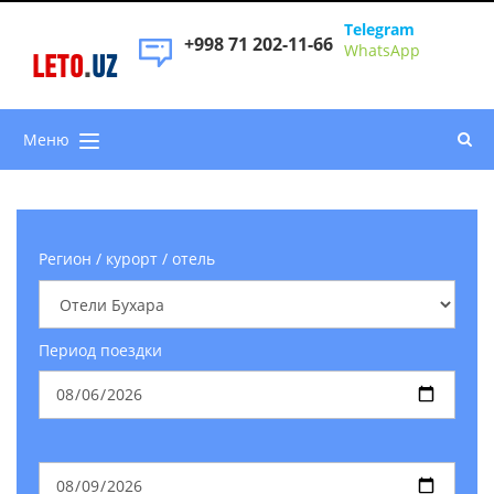
Telegram
+998 71 202-11-66
WhatsApp
LETO
.
UZ
Меню
Регион / курорт / отель
Период поездки