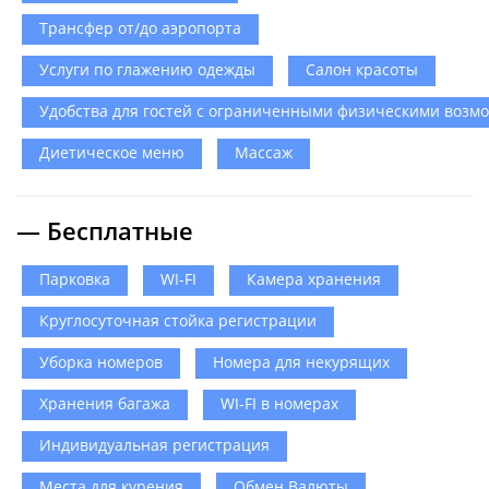
Трансфер от/до аэропорта
Услуги по глажению одежды
Салон красоты
Удобства для гостей с ограниченными физическими возм
Диетическое меню
Массаж
— Бесплатные
Парковка
WI-FI
Камера хранения
Круглосуточная стойка регистрации
Уборка номеров
Номера для некурящих
Хранения багажа
WI-FI в номерах
Индивидуальная регистрация
Места для курения
Обмен Валюты