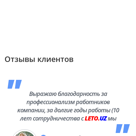
Отзывы клиентов
Выражаю благодарность за
профессионализм работников
компании, за долгие годы работы (10
лет сотрудничества с
LETO.
UZ
мы
побывали во многих уголках нашей
необъятной Родины.