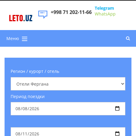
Telegram
+998 71 202-11-66
WhatsApp
LETO
.
UZ
Меню
Регион / курорт / отель
Период поездки