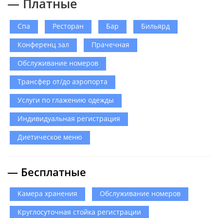
— Платные
Спа
Ресторан
Бар
Бильярд
Конференц зал
Прачечная
Обслуживание номеров
Трансфер от/до аэропорта
Услуги по глажению одежды
Индивидуальная регистрация
Диетическое меню
— Бесплатные
Камера хранения
Обслуживание номеров
Круглосуточная стойка регистрации