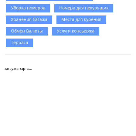
Уборка номеров
Номера для некурящих
Хранения багажа
Места для курения
Обмен Валюты
Услуги консьержа
Терраса
загрузка карты...