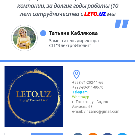
компании, за долгие годы работы (10
лет сотрудничества с
LETO.
UZ
мы
побывали во многих уголках нашей
необъятной Родины.
Татьяна Каблякова
Заместитель директора
СП "ЭлектроИзолит"
+998-71-202-11-66
+998-90-011-80-70
Telegram
WhatsApp
г. Ташкент, ул.Садык
Азимова 68
e-mail:
vinzamo@gmail.com