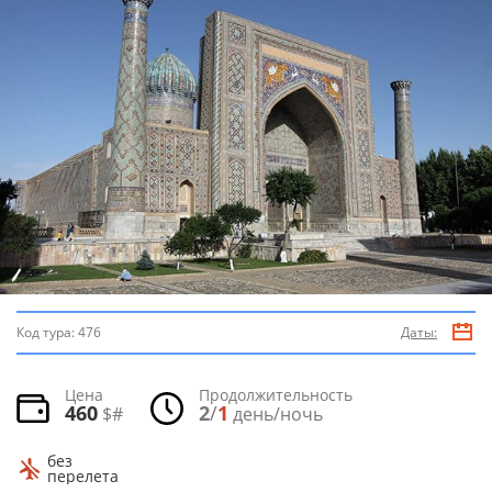
Код тура:
476
Даты:
Цена
Продолжительность
460
2
/
1
$#
день/ночь
без
перелета