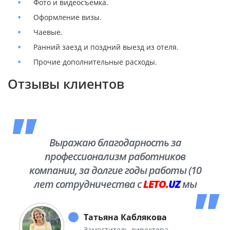
Фото и видеосъемка.
Оформление визы.
Чаевые.
Ранний заезд и поздний выезд из отеля.
Прочие дополнительные расходы.
Отзывы клиентов
Выражаю благодарность за
профессионализм работников
компании, за долгие годы работы (10
лет сотрудничества с
LETO.
UZ
мы
побывали во многих уголках нашей
необъятной Родины.
Татьяна Каблякова
Заместитель директора