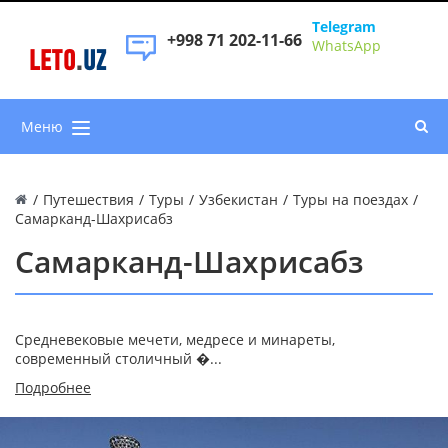
Telegram
+998 71 202-11-66
WhatsApp
LETO
.
UZ
Меню
/
Путешествия
/
Туры
/
Узбекистан
/
Туры на поездах
/
Самарканд-Шахрисабз
Самарканд-Шахрисабз
Средневековые мечети, медресе и минареты,
современный столичный �...
Подробнее