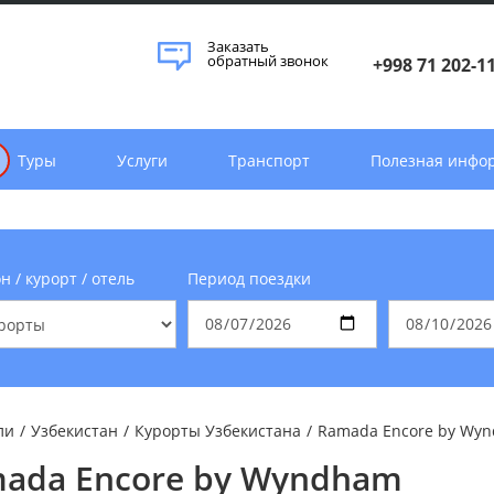
Заказать
обратный звонок
+998 71 202-1
Туры
Услуги
Транспорт
Полезная инфо
н / курорт / отель
Период поездки
ли
/
Узбекистан
/
Курорты Узбекистана
/
Ramada Encore by Wy
ada Encore by Wyndham