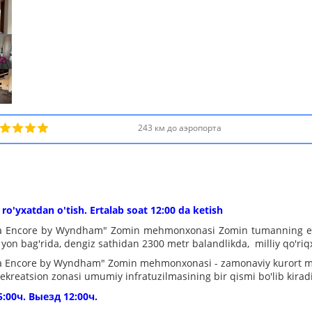
243 км до аэропорта
 ro'yxatdan o'tish. Ertalab soat 12:00 da ketish
 Encore by Wyndham" Zomin mehmonxonasi Zomin tumanning eng go
 yon bag'rida, dengiz sathidan 2300 metr balandlikda, milliy qo'ri
Encore by Wyndham" Zomin mehmonxonasi - zamonaviy kurort majm
-rekreatsion zonasi umumiy infratuzilmasining bir qismi bo'lib kiradi
5:00ч. Выезд 12:00ч.