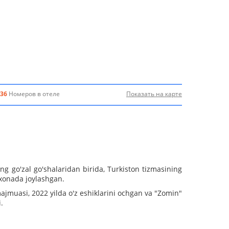
36
Номеров в отеле
Показать на карте
'zal go'shalaridan birida, Turkiston tizmasining
qxonada joylashgan.
uasi, 2022 yilda o'z eshiklarini ochgan va "Zomin"
.