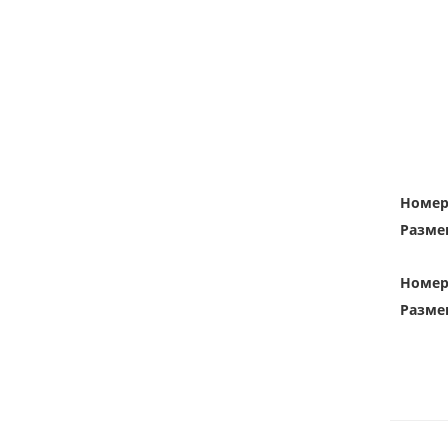
Номе
Разме
Номе
Разме