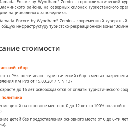
Ramada Encore by Wyndham" Zomin
- горноклиматический к
 Зааминского района, на северных склонах Туркестанского хре
рии национального заповедника.
Ramada Encore by Wyndham" Zomin - современный курортный к
в общую инфраструктуру туристско-рекреационной зоны "Зоми
сание стоимости
ический сбор
енты РУз. оплачивают туристический сбор в местах разрешен
ления КМ РУз от 15.03.2017 г. N 137
возрасте до 16 лет освобождаются от оплаты туристического сбо
я политика
ние детей на основное место от 0 до 12 лет со 100% оплатой о
).
ние детей без предоставления основного места от 0 до 6-ти ле
я).