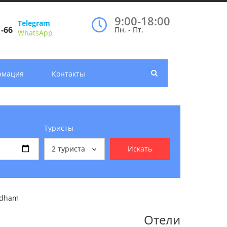
9:00-18:00
Telegram
1-66
Пн. - Пт.
WhatsApp
рмация
Контакты
Туристы
2
туриста
Искать
ndham
Отели