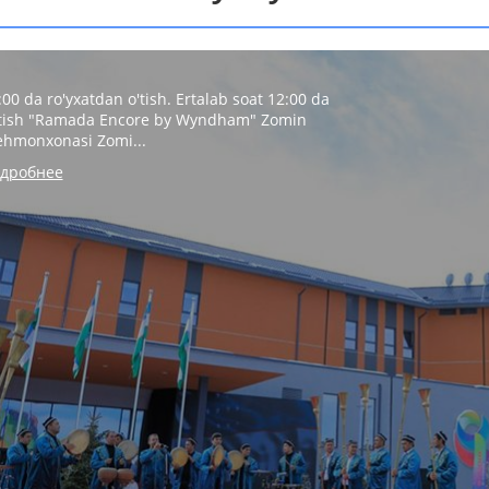
:00 da ro'yxatdan o'tish. Ertalab soat 12:00 da
tish "Ramada Encore by Wyndham" Zomin
hmonxonasi Zomi...
дробнее