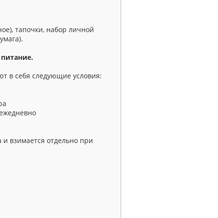
ное), тапочки, набор личной
умага).
 питание.
т в себя следующие условия:
ра
 ежедневно
 и взимается отдельно при