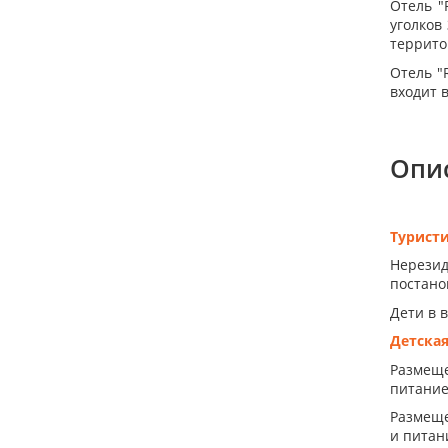
Отель "
уголков
террито
Отель "
входит 
Опи
Турист
Нерезид
постанов
Дети в 
Детска
Размеще
питание
Размеще
и питани