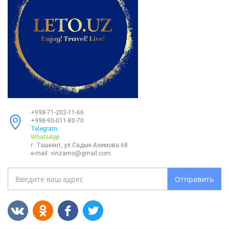
+998-71-202-11-66
+998-90-011-80-70
Telegram
WhatsApp
г. Ташкент, ул.Садык Азимова 68
e-mail:
vinzamo@gmail.com
Отправить