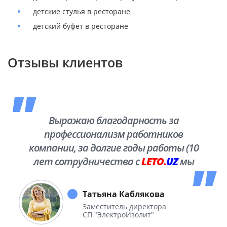
детские стулья в ресторане
детский буфет в ресторане
Отзывы клиентов
Выражаю благодарность за
профессионализм работников
компании, за долгие годы работы (10
лет сотрудничества с
LETO.
UZ
мы
побывали во многих уголках нашей
необъятной Родины.
Татьяна Каблякова
Заместитель директора
СП "ЭлектроИзолит"