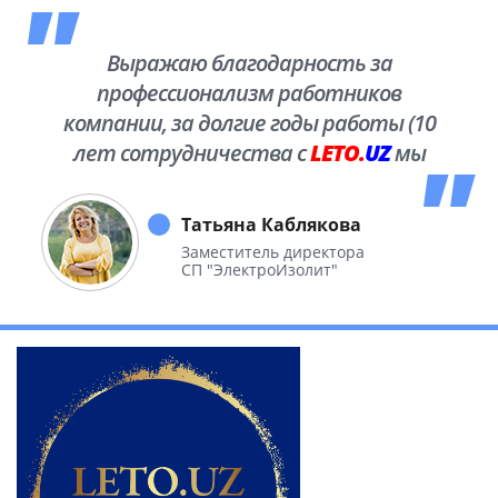
Выражаю благодарность за
профессионализм работников
компании, за долгие годы работы (10
лет сотрудничества с
LETO.
UZ
мы
побывали во многих уголках нашей
необъятной Родины.
Татьяна Каблякова
Заместитель директора
СП "ЭлектроИзолит"