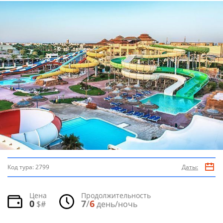
Код тура:
2799
Даты:
Цена
Продолжительность
0
7
/
6
$#
день/ночь