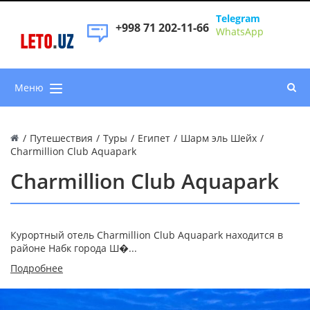
Telegram
+998 71 202-11-66
WhatsApp
LETO
.
UZ
Меню
/
Путешествия
/
Туры
/
Египет
/
Шарм эль Шейх
/
Charmillion Club Aquapark
Charmillion Club Aquapark
Курортный отель Charmillion Club Aquapark находится в
районе Набк города Ш�...
Подробнее