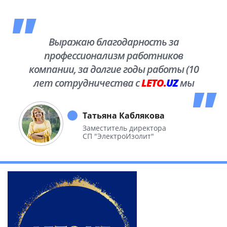
Выражаю благодарность за
профессионализм работников
компании, за долгие годы работы (10
лет сотрудничества с
LETO.
UZ
мы
побывали во многих уголках нашей
необъятной Родины.
Татьяна Каблякова
Заместитель директора
СП "ЭлектроИзолит"