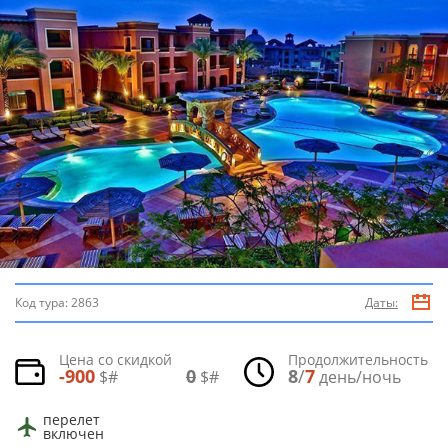
Код тура:
2863
Даты:
Цена со скидкой
Продолжительность
-900
0
8
/
7
$#
$#
день/ночь
перелет
включен