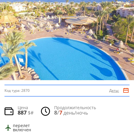
Код тура:
2870
Даты:
Цена
Продолжительность
887
8
/
7
$#
день/ночь
перелет
включен