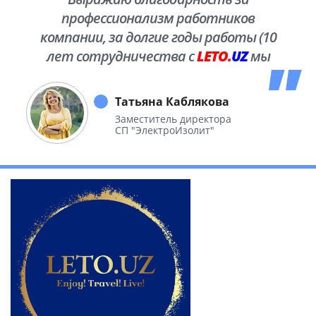
профессионализм работников
компании, за долгие годы работы (10
лет сотрудничества с
LETO.
UZ
мы
побывали во многих уголках нашей
необъятной Родины.
Татьяна Каблякова
Заместитель директора
СП "ЭлектроИзолит"