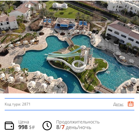
Код тура:
2871
Даты:
Цена
Продолжительность
998
8
/
7
$#
день/ночь