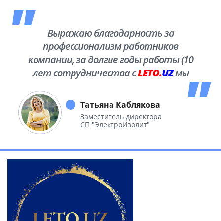
Выражаю благодарность за
профессионализм работников
компании, за долгие годы работы (10
лет сотрудничества с
LETO.
UZ
мы
побывали во многих уголках нашей
необъятной Родины.
Татьяна Каблякова
Заместитель директора
СП "ЭлектроИзолит"