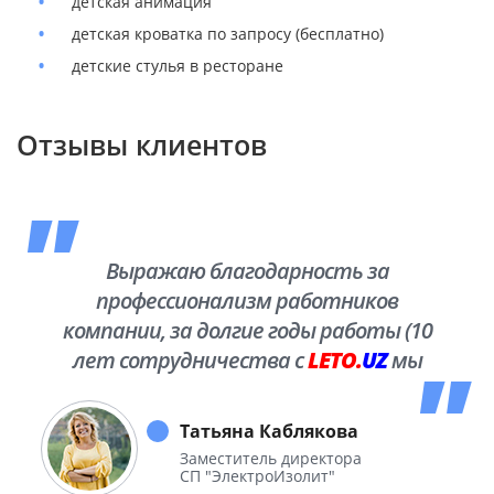
детская анимация
детская кроватка по запросу (бесплатно)
детские стулья в ресторане
Отзывы клиентов
Выражаю благодарность за
профессионализм работников
компании, за долгие годы работы (10
лет сотрудничества с
LETO.
UZ
мы
побывали во многих уголках нашей
необъятной Родины.
Татьяна Каблякова
Заместитель директора
СП "ЭлектроИзолит"