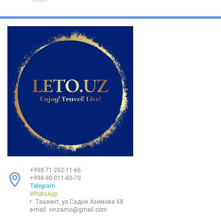
+998-71-202-11-66
+998-90-011-80-70
Telegram
WhatsApp
г. Ташкент, ул.Садык Азимова 68
e-mail:
vinzamo@gmail.com