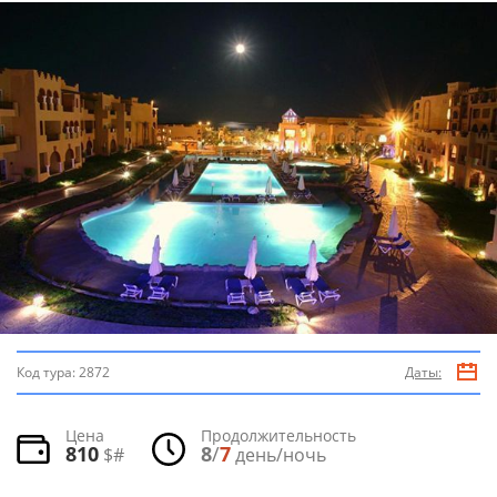
Код тура:
2872
Даты:
Цена
Продолжительность
810
8
/
7
$#
день/ночь