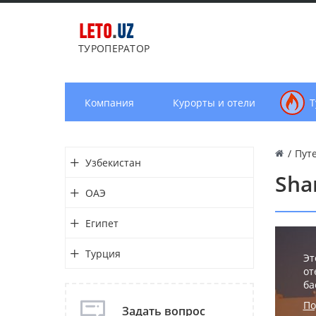
LETO
.
UZ
ТУРОПЕРАТОР
Компания
Курорты и отели
Т
/
Пут
Узбекистан
Sha
ОАЭ
Египет
Турция
Эт
от
ба
По
Задать вопрос