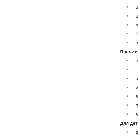
а
д
К
о
Прочие 
п
с
о
w
в
п
а
Для дет
д