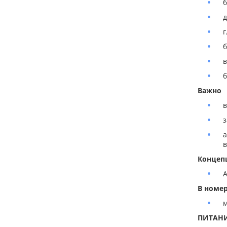
б
д
г
б
в
б
Важно
в
з
а
в
Концеп
A
В номе
м
ПИТАН