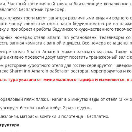
ми. Частный гостиничный пляж и близлежащие коралловые пл
авляется бесплатный трансфер.
ных пляжах гости могут заняться различными видами водного с
ить чашку свежего мятного чая в бедуинском шатре на пляже
вку и приобрести работы бедуинского художественного творчес
орных номерах отеля Sharm Inn установлены телевизоры со
есть ванная комната с ванной и душем. Все номера оснащены 
ентре отеля Sharm Amarein можно заказать массаж. Также 
е активно провести досуг могут посетить тренажерный зал с
ом ресторане курортного отеля для гостей сервируется "шведс
 отеле Sharm Inn Amarein работают ресторан морепродуктов и ко
ть тура указана от минимального тарифа и изменяется, в 
оралловый пляж пляж El Fanar в 5 минутах езды от отеля (3 км от
урсирует бесплатный автобус 2 раза в день.
езлонги, матрасы, зонтики и полотенца - бесплатно.
труктура