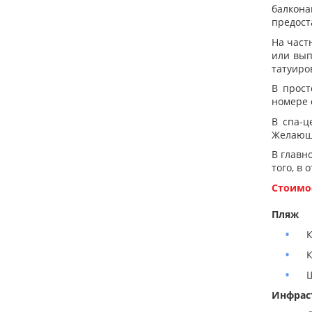
балкона
предост
На част
или вып
татуиро
В прост
номере 
В спа-ц
Желающи
В главн
того, в
Стоимос
Пляж
К
К
Ш
Инфрас