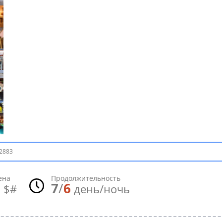
2883
ена
Продолжительность
0
7
/
6
$#
день/ночь