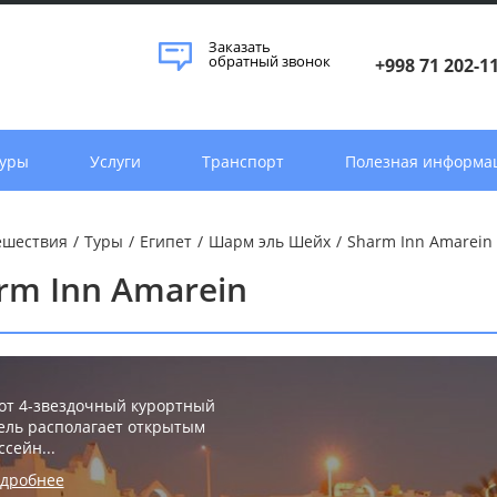
Заказать
обратный звонок
+998 71 202-1
уры
Услуги
Транспорт
Полезная информа
ешествия
/
Туры
/
Египет
/
Шарм эль Шейх
/
Sharm Inn Amarein
rm Inn Amarein
от 4-звездочный курортный
ель располагает открытым
ссейн...
дробнее