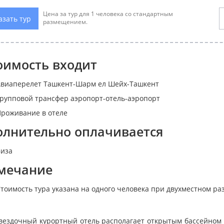
Цена за тур для 1 человека со стандартным
азать тур
размещением.
оимость входит
виаперелет Ташкент-Шарм ел Шейх-Ташкент
рупповой трансфер аэропорт-отель-аэропорт
роживание в отеле
олнительно оплачивается
иза
мечание
тоимость тура указана на одного человека при двухместном р
звездочный курортный отель располагает открытым бассейном 