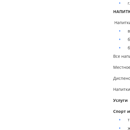
г
НАПИТ
Напитки
в
б
б
Все нап
Местное
Диспенс
Напитки
Услуги
Спорт и
т
ж