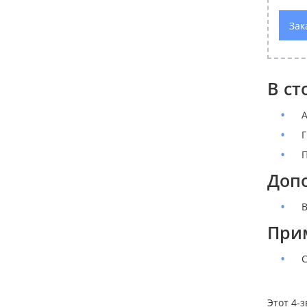
Зак
В ст
А
Г
П
Доп
В
При
С
Этот 4-