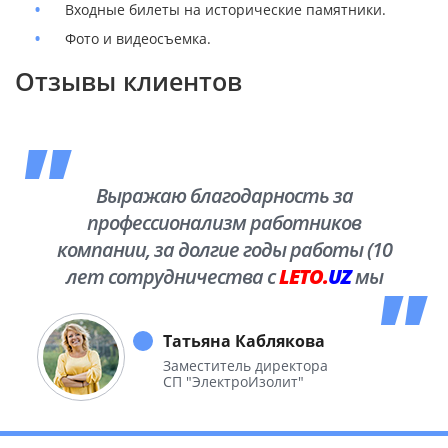
Входные билеты на исторические памятники.
Фото и видеосъемка.
Отзывы клиентов
Выражаю благодарность за
профессионализм работников
компании, за долгие годы работы (10
лет сотрудничества с
LETO.
UZ
мы
побывали во многих уголках нашей
необъятной Родины.
Татьяна Каблякова
Заместитель директора
СП "ЭлектроИзолит"