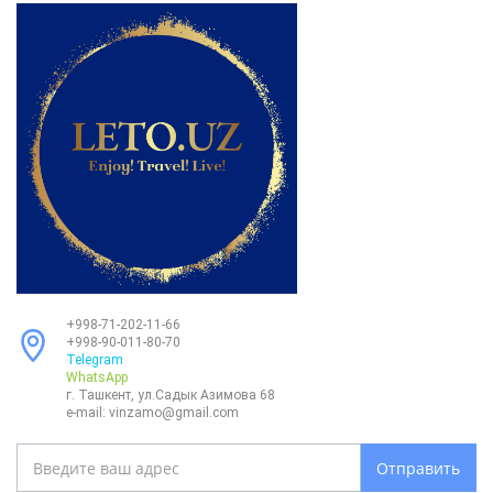
+998-71-202-11-66
+998-90-011-80-70
Telegram
WhatsApp
г. Ташкент, ул.Садык Азимова 68
e-mail:
vinzamo@gmail.com
Отправить