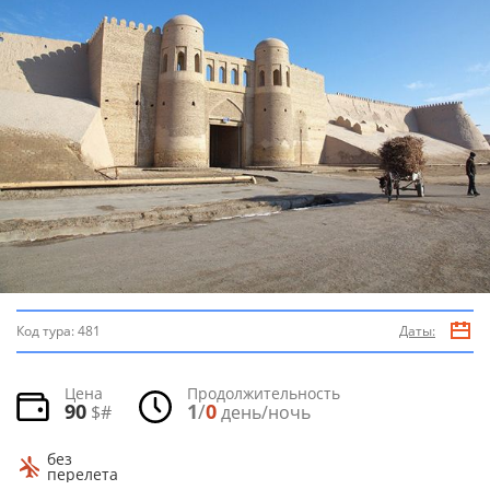
Код тура:
481
Даты:
Цена
Продолжительность
90
1
/
0
$#
день/ночь
без
перелета