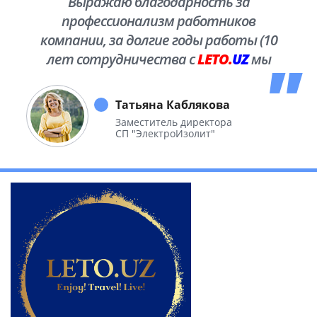
Выражаю благодарность за
профессионализм работников
компании, за долгие годы работы (10
лет сотрудничества с
LETO.
UZ
мы
побывали во многих уголках нашей
необъятной Родины.
Татьяна Каблякова
Заместитель директора
СП "ЭлектроИзолит"