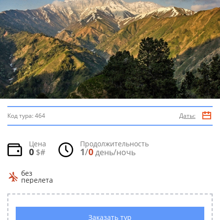
Код тура:
464
Даты:
Цена
Продолжительность
0
1
/
0
$#
день/ночь
без
перелета
Заказать тур