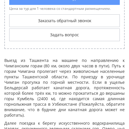
Цена за тур для 1 человека со стандартным размещением.
Заказать обратный звонок
Задать вопрос
Выезд из Ташкента на машине по направлению к
Чимганским горам (80 км, около двух часов в пути). Путь к
горам Чимгана пролегает через живописные населенные
пункты Ташкентской области. По приезду в урочище
Чимган прогулка по горной местности. Если в ущелье
Бельдерсай работает канатная дорога, протяженность
которой более трёх км, то можно прокатиться до вершины
горы Кумбель (2400 м), где находится самая длинная
горнолыжная трасса в Узбекистане (Пожалуйста, обратите
внимание, что в будние дни канатная дорога может не
работать).
Далее поездка к берегу искусственного водохранилища
Чарвак, окруженного зелеными склонами гор. Озеро, чья