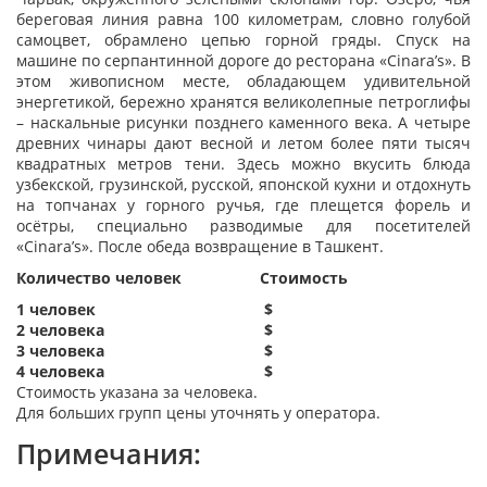
береговая линия равна 100 километрам, cловно голубой
самоцвет, обрамлено цепью горной гряды. Спуск на
машине по серпантинной дороге до ресторана «Cinara’s». В
этом живописном месте, обладающем удивительной
энергетикой, бережно хранятся великолепные петроглифы
– наскальные рисунки позднего каменного века. А четыре
древних чинары дают весной и летом более пяти тысяч
квадратных метров тени. Здесь можно вкусить блюда
узбекской, грузинской, русской, японской кухни и отдохнуть
на топчанах у горного ручья, где плещется форель и
осётры, специально разводимые для посетителей
«Cinara’s». После обеда возвращение в Ташкент.
Количество человек
Стоимость
1 человек
$
2 человека
$
3 человека
$
4 человека
$
Стоимость указана за человека.
Для больших групп цены уточнять у оператора.
Примечания: