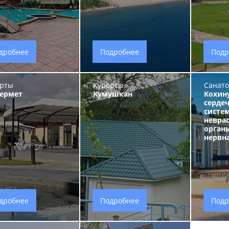
дробнее
Подробнее
Подр
рты
Курорты
Санат
Бермет
Кумушкан
Кохин
сердеч
систе
невра
орган
нервн
дробнее
Подробнее
Подр