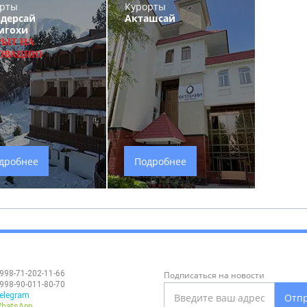
рты
Курорты
дерсай
Акташсай
мгохи
РЫТ НА
ОВАЦИЮ
дробнее
Подробнее
998-71-202-11-66
Подписаться на новости
998-90-011-80-70
elegram
Отп
hatsApp