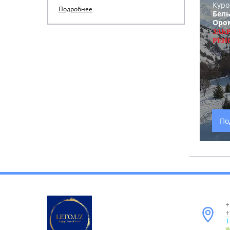
Куро
Подробнее
Бель
Оро
ЗАК
РЕН
По
+
+
T
W