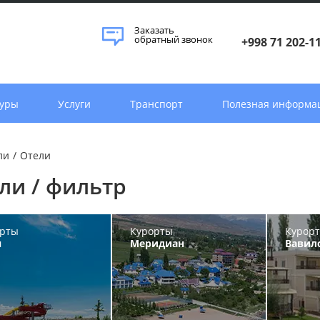
Заказать
обратный звонок
+998 71 202-1
уры
Услуги
Транспорт
Полезная информа
ли
/
Отели
ли / фильтр
рты
Курорты
Курор
н
Меридиан
Вавил