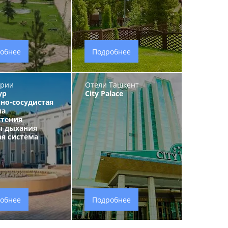
обнее
Подробнее
ории
Отели Ташкент
ур
City Palace
но-сосудистая
ма
стения
ы дыхания
ая система
обнее
Подробнее