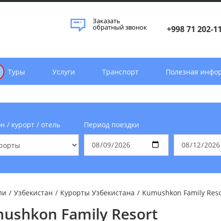
Заказать
обратный звонок
+998 71 202-1
Туры
Услуги
Транспорт
Полезная инфо
н / курорт / отель
Период поездки
ли
/
Узбекистан
/
Курорты Узбекистана
/
Kumushkon Family Reso
ushkon Family Resort