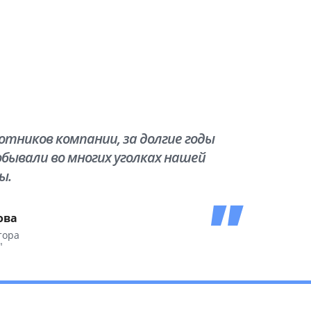
тников компании, за долгие годы
бывали во многих уголках нашей
ы.
ова
тора
"