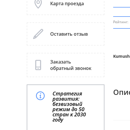
Карта проезда
Рейтинг:
S
Оставить отзыв
Ku
се
Ча
По
Kumushk
Заказать
обратный звонок
Опи
Стратегия
развития:
безвизовый
режим до 50
стран к 2030
году