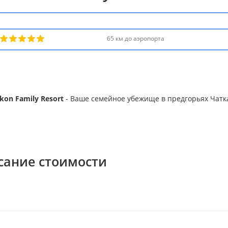
65 км до аэропорта
OON
mushkon Family Resort - Ваше
мейное убежище в предгорьях
ткальско�...
дробнее
on Family Resort
- Ваше семейное убежище в предгорьях Чатка
сание стоимости