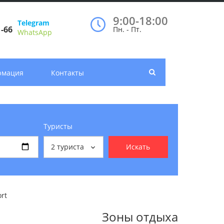
9:00-18:00
Telegram
1-66
Пн. - Пт.
WhatsApp
рмация
Контакты
Туристы
2
туриста
Искать
rt
Зоны отдыха