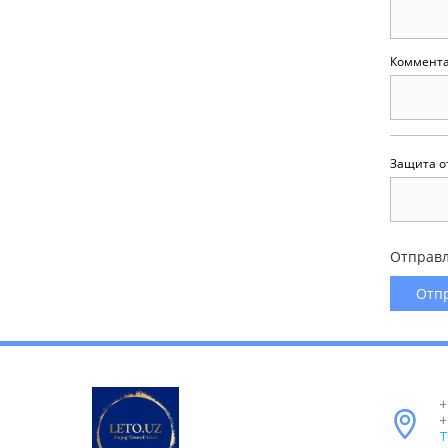
Коммента
Защита о
Отправл
+
+
T