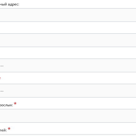
ный адрес:
*
*
рослых:
*
тей: