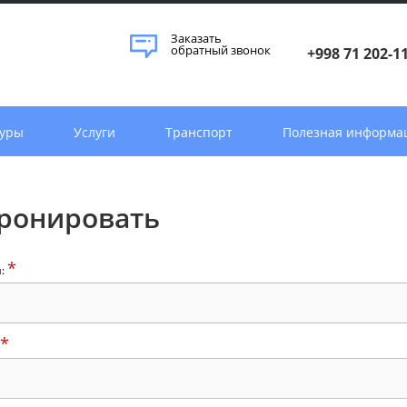
Заказать
обратный звонок
+998 71 202-1
уры
Услуги
Транспорт
Полезная информа
ронировать
*
я:
*