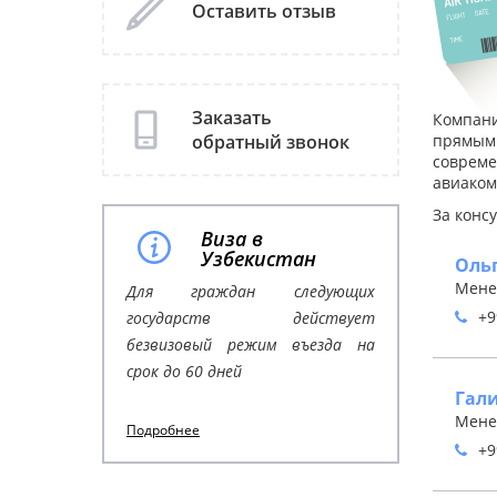
Оставить отзыв
Заказать
Компан
обратный звонок
прямым 
совреме
авиаком
За конс
Виза в
Узбекистан
Оль
Мене
Для граждан следующих
+9
государств действует
безвизовый режим въезда на
срок до 60 дней
Гал
Мене
Подробнее
+9