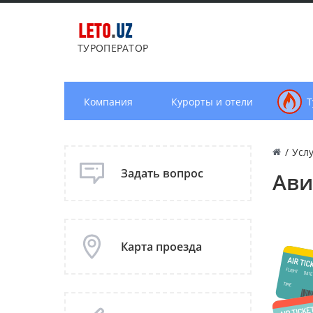
LETO
.
UZ
ТУРОПЕРАТОР
Компания
Курорты и отели
Т
/
Усл
Задать вопрос
Ави
Карта проезда