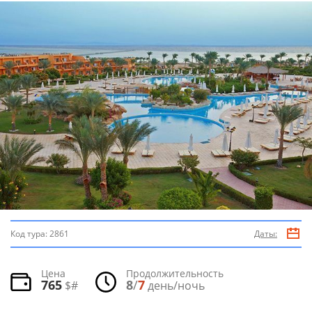
Код тура:
2861
Даты:
Цена
Продолжительность
765
8
/
7
$#
день/ночь