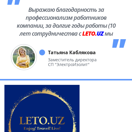
Выражаю благодарность за
профессионализм работников
компании, за долгие годы работы (10
лет сотрудничества с
LETO.
UZ
мы
побывали во многих уголках нашей
необъятной Родины.
Татьяна Каблякова
Заместитель директора
СП "ЭлектроИзолит"