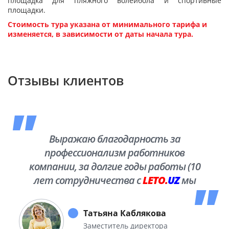
площадка для пляжного волейбола и спортивные
площадки.
Стоимость тура указана от минимального тарифа и
изменяется, в зависимости от даты начала тура.
Отзывы клиентов
Выражаю благодарность за
профессионализм работников
компании, за долгие годы работы (10
лет сотрудничества с
LETO.
UZ
мы
побывали во многих уголках нашей
необъятной Родины.
Татьяна Каблякова
Заместитель директора