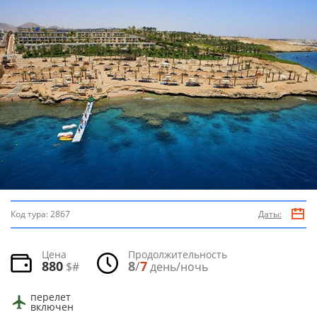
Код тура:
2867
Даты:
Цена
Продолжительность
880
8
/
7
$#
день/ночь
перелет
включен