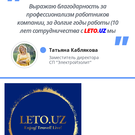
Выражаю благодарность за
профессионализм работников
компании, за долгие годы работы (10
лет сотрудничества с
LETO.
UZ
мы
побывали во многих уголках нашей
необъятной Родины.
Татьяна Каблякова
Заместитель директора
СП "ЭлектроИзолит"