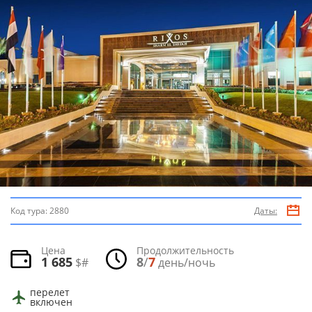
Код тура:
2880
Даты:
Цена
Продолжительность
1 685
8
/
7
$#
день/ночь
перелет
включен