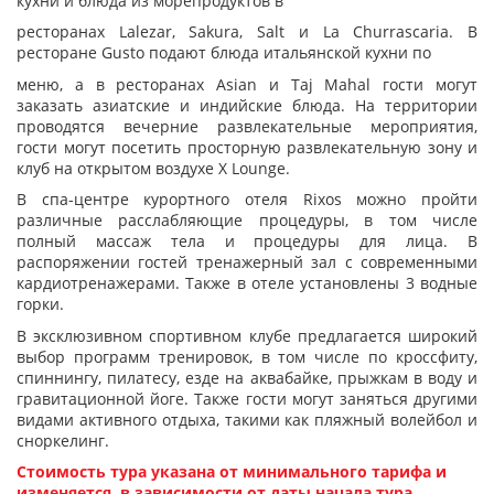
кухни и блюда из морепродуктов в
ресторанах Lalezar, Sakura, Salt и La Churrascaria. В
ресторане Gusto подают блюда итальянской кухни по
меню, а в ресторанах Asian и Taj Mahal гости могут
заказать азиатские и индийские блюда. На территории
проводятся вечерние развлекательные мероприятия,
гости могут посетить просторную развлекательную зону и
клуб на открытом воздухе X Lounge.
В спа-центре курортного отеля Rixos можно пройти
различные расслабляющие процедуры, в том числе
полный массаж тела и процедуры для лица. В
распоряжении гостей тренажерный зал с современными
кардиотренажерами. Также в отеле установлены 3 водные
горки.
В эксклюзивном спортивном клубе предлагается широкий
выбор программ тренировок, в том числе по кроссфиту,
спиннингу, пилатесу, езде на аквабайке, прыжкам в воду и
гравитационной йоге. Также гости могут заняться другими
видами активного отдыха, такими как пляжный волейбол и
сноркелинг.
Стоимость тура указана от минимального тарифа и
изменяется, в зависимости от даты начала тура.