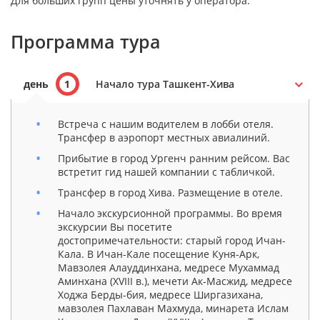
Для больших групп цены уточнять у оператора.
Программа тура
день
1
Начало тура Ташкент-Хива
Встреча с нашим водителем в лобби отеля.
Трансфер в аэропорт местных авиалиний.
Прибытие в город Ургенч ранним рейсом. Вас
встретит гид нашей компании с табличкой.
Трансфер в город Хива. Размещение в отеле.
Начало экскурсионной программы. Во время
экскурсии Вы посетите
достопримечательности: старый город Ичан-
Кала. В Ичан-Кале посещение Куня-Арк,
Мавзолея Алауддинхана, медресе Мухаммад
Аминхана (XVIII в.), мечети Ак-Масжид, медресе
Ходжа Берды-бия, медресе Ширгазихана,
мавзолея Пахлаван Махмуда, минарета Ислам