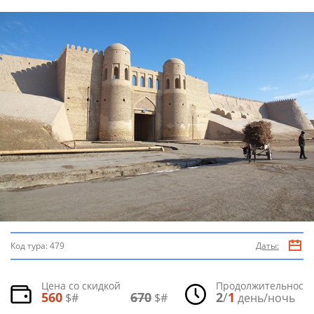
Код тура:
479
Даты:
Цена со скидкой
Продолжительность
560
670
2
/
1
$#
$#
день/ночь