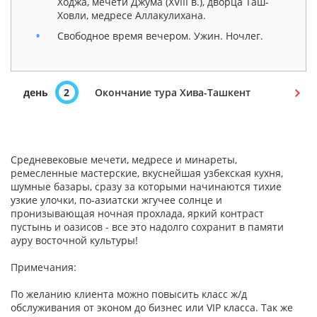
Ходжа, мечети Джума (XVIII в.), дворца Таш-
Ховли, медресе Аллакулихана.
Свободное время вечером. Ужин. Ночлег.
день
2
Окончание тура Хива-Ташкент
Средневековые мечети, медресе и минареты,
ремесленные мастерские, вкуснейшая узбекская кухня,
шумные базары, сразу за которыми начинаются тихие
узкие улочки, по-азиатски жгучее солнце и
пронизывающая ночная прохлада, яркий контраст
пустынь и оазисов - все это надолго сохранит в памяти
ауру восточной культуры!
Примечания:
По желанию клиента можно повысить класс ж/д
обслуживания от эконом до бизнес или VIP класса. Так же