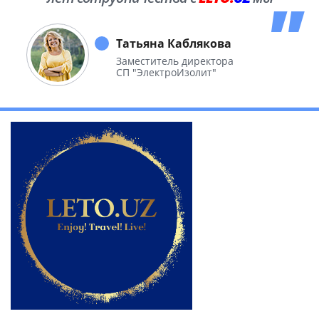
побывали во многих уголках нашей
необъятной Родины.
Татьяна Каблякова
Заместитель директора
СП "ЭлектроИзолит"