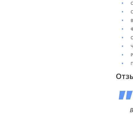
О
С
В
Ф
О
Ч
Р
П
Отз
В