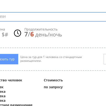
3591
ена
Продолжительность
0
7
/
6
$#
день/ночь
Цена за тур для 1 человека со стандартным
азать тур
размещением.
ство человек
Стоимость
ек
по запросу
ека
века
ека
стное размещение