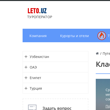
LETO
.
UZ
ТУРОПЕРАТОР
Компания
Курорты и отели
Т
/
Пут
Узбекистан
Кла
ОАЭ
Египет
Турция
Ср
ме
со
По
Задать вопрос