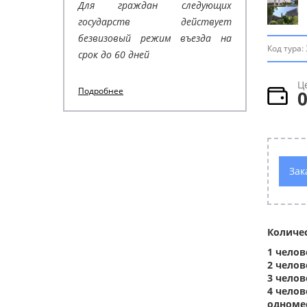
Для граждан следующих
государств действует
безвизовый режим въезда на
Код тура:
срок до 60 дней
Ц
Подробнее
Зак
Количе
1 челов
2 челов
3 чело
4 челов
одноме