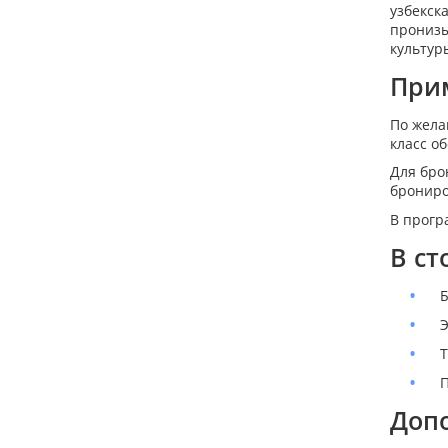
узбекск
пронизы
культур
При
По жела
класс о
Для бро
бронир
В прогр
В ст
Б
Э
Т
П
Доп