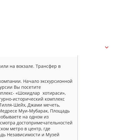
 или на вокзале. Трансфер в
 компании. Начало экскурсионной
курсии Вы посетите
плекс- «Шохидлар хотираси»,
турно-исторический комплекс
Тилля-Шейх, Джами мечеть,
 Медресе Муи-Мубарак, Площадь
побываете на одном из
 осмотра достопримечательностей
ком метро в центр, где
дь Независимости и Музей