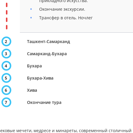
прикладного искусства.
Окончание экскурсии.
Трансфер в отель. Ночлег
2
Ташкент-Самарканд
3
Самарканд-Бухара
4
Бухара
5
Бухара-Хива
6
Хива
7
Окончание тура
ековые мечети, медресе и минареты, современный столичный 