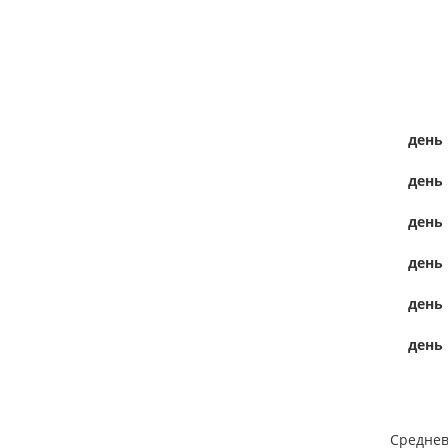
день
день
день
день
день
день
Среднев