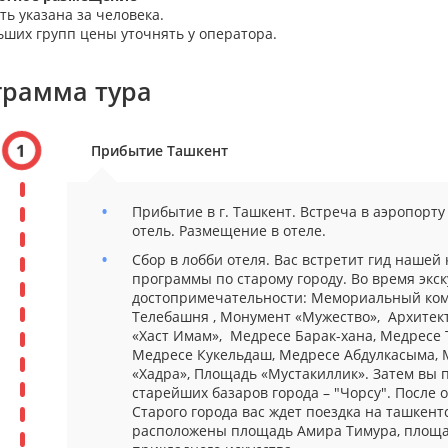
ть указана за человека.
ьших групп цены уточнять у оператора.
грамма тура
1
Прибытие Ташкент
Прибытие в г. Ташкент. Встреча в аэропорту
отель. Размещение в отеле.
Сбор в лобби отеля. Вас встретит гид нашей
программы по старому городу. Во время экс
достопримечательности: Мемориальный ком
Телебашня , Монумент «Мужество», Архитек
«Хаст Имам», Медресе Барак-хана, Медресе 
Медресе Кукельдаш, Медресе Абдулкасыма,
«Хадра», Площадь «Мустакиллик». Затем вы 
старейших базаров города – "Чорсу". После
Старого города вас ждет поездка на ташкентс
расположены площадь Амира Тимура, площа