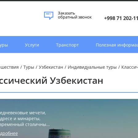
Заказать
обратный звонок
+998 71 202-1
уры
Услуги
Транспорт
Полезная информа
ешествия
/
Туры
/
Узбекистан
/
Индивидуальные туры
/
Класси
ссический Узбекистан
едневековые мечети,
дресе и минареты,
временный столичны...
дробнее