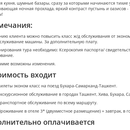
ая кухня, шумные базары, сразу за которыми начинаются тихие у
вающая ночная прохлада, яркий контраст пустынь и оазисов - в
ы!
мечания:
нию клиента можно повысить класс ж/д обслуживания от эконом 
бслуживание машины. За дополнительную плату.
нирования тура необходимо: Ксерокопия паспорта/ свидетельст
ование.
амме возможны изменения.
оимость входит
илеты эконом класс на поезд Бухара-Самарканд-Ташкент.
кскурсионное обслуживание в городах Ташкент, Хива, Бухара, С
ранспортное обслуживание по всему маршруту.
роживание в отеле 3* (двухместное размещение) + завтрак, в г
олнительно оплачивается