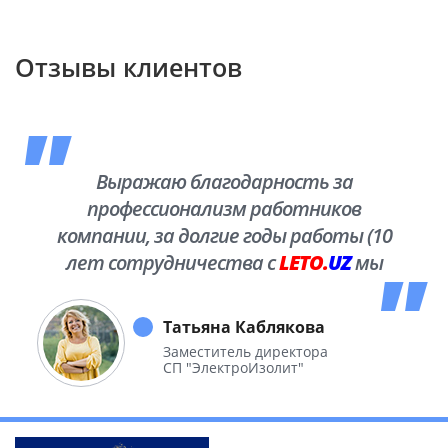
Отзывы клиентов
Выражаю благодарность за
профессионализм работников
компании, за долгие годы работы (10
лет сотрудничества с
LETO.
UZ
мы
побывали во многих уголках нашей
необъятной Родины.
Татьяна Каблякова
Заместитель директора
СП "ЭлектроИзолит"