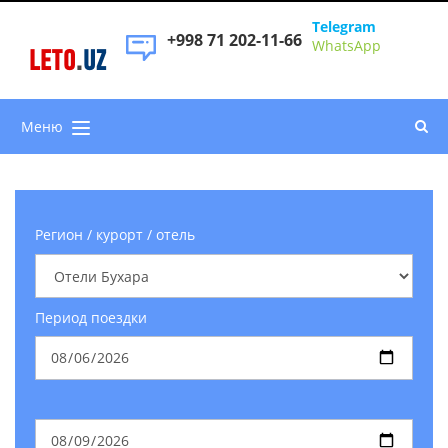
Telegram
+998 71 202-11-66
WhatsApp
LETO
.
UZ
Меню
Регион / курорт / отель
Период поездки