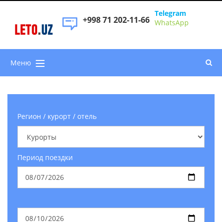
Telegram
+998 71 202-11-66
WhatsApp
LETO
.
UZ
Меню
Регион / курорт / отель
Период поездки