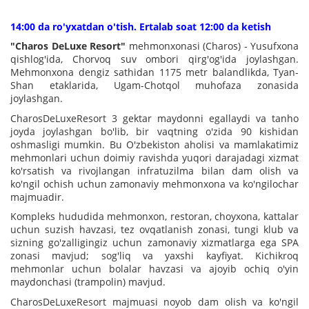
14:00 da ro'yxatdan o'tish. Ertalab soat 12:00 da ketish
"Charos DeLuxe Resort"
mehmonxonasi (Charos) - Yusufxona
qishlog'ida, Chorvoq suv ombori qirg'og'ida joylashgan.
Mehmonxona dengiz sathidan 1175 metr balandlikda, Tyan-
Shan etaklarida, Ugam-Chotqol muhofaza zonasida
joylashgan.
CharosDeLuxeResort 3 gektar maydonni egallaydi va tanho
joyda joylashgan bo'lib, bir vaqtning o'zida 90 kishidan
oshmasligi mumkin. Bu O'zbekiston aholisi va mamlakatimiz
mehmonlari uchun doimiy ravishda yuqori darajadagi xizmat
ko'rsatish va rivojlangan infratuzilma bilan dam olish va
ko'ngil ochish uchun zamonaviy mehmonxona va ko'ngilochar
majmuadir.
Kompleks hududida mehmonxon, restoran, choyxona, kattalar
uchun suzish havzasi, tez ovqatlanish zonasi, tungi klub va
sizning go'zalligingiz uchun zamonaviy xizmatlarga ega SPA
zonasi mavjud; sog'liq va yaxshi kayfiyat. Kichikroq
mehmonlar uchun bolalar havzasi va ajoyib ochiq o'yin
maydonchasi (trampolin) mavjud.
CharosDeLuxeResort majmuasi noyob dam olish va ko'ngil