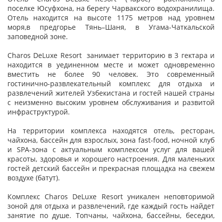
поселке Юсуфхона, на берегу Чарвакского водохранилища.
Отель находится на высоте 1175 метров над уровнем
моря,в предгорье Тянь–Шаня, в Угама-Чаткальской
заповедной зоне.
Charos DeLuxe Resort занимает территорию в 3 гектара и
находится в уединенном месте и может одновременно
вместить не более 90 человек. Это современный
гостинично-развлекательный комплекс для отдыха и
развлечений жителей Узбекистана и гостей нашей страны
с неизменно высоким уровнем обслуживания и развитой
инфраструктурой.
На территории комплекса находятся отель, ресторан,
чайхона, бассейн для взрослых, зона fast-food, ночной клуб
и SPA-зона с актуальным комплексом услуг для вашей
красоты, здоровья и хорошего настроения. Для маленьких
гостей детский бассейн и прекрасная площадка на свежем
воздухе (батут).
Комплекс Charos DeLuxe Resort уникален неповторимой
зоной для отдыха и развлечений, где каждый гость найдет
занятие по душе. Топчаны, чайхона, бассейны, беседки,