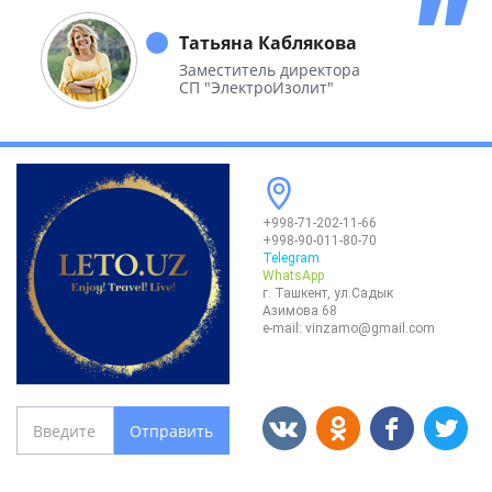
побывали во многих уголках нашей
необъятной Родины.
Татьяна Каблякова
Заместитель директора
СП "ЭлектроИзолит"
+998-71-202-11-66
+998-90-011-80-70
Telegram
WhatsApp
г. Ташкент, ул.Садык
Азимова 68
e-mail:
vinzamo@gmail.com
Отправить