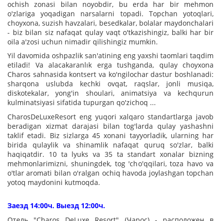
ochish zonasi bilan noyobdir, bu erda har bir mehmon
o'zlariga yoqadigan narsalarni topadi. Topchan yotoqlari,
choyxona, suzish havzalari, besedkalar, bolalar maydonchalari
- biz bilan siz nafaqat qulay vaqt o'tkazishingiz, balki har bir
oila a'zosi uchun nimadir qilishingiz mumkin.
Yil davomida oshpazlik san'atining eng yaxshi taomlari taqdim
etiladi! Va alacakaranlık erga tushganda, qulay choyxona
Charos sahnasida kontsert va ko'ngilochar dastur boshlanadi:
sharqona uslubda kechki ovqat, raqslar, jonli musiqa,
diskotekalar, yong'in shoulari, animatsiya va kechqurun
kulminatsiyasi sifatida tupurgan qo'zichoq ...
CharosDeLuxeResort eng yuqori xalqaro standartlarga javob
beradigan xizmat darajasi bilan tog'larda qulay yashashni
taklif etadi. Biz sizlarga 45 xonani tayyorladik, ularning har
birida qulaylik va shinamlik nafaqat quruq so'zlar, balki
haqiqatdir. 10 ta lyuks va 35 ta standart xonalar bizning
mehmonlarimizni, shuningdek, tog 'cho'qqilari, toza havo va
o'tlar aromati bilan o'ralgan ochiq havoda joylashgan topchan
yotoq maydonini kutmoqda.
Заезд 14:00ч. Выезд 12:00ч.
Отель "Charos DeLuxe Resort" (Чарос) - расположен в