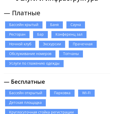
— Платные
Бассейн крытый
Баня
Сауна
Ресторан
Бар
Конференц зал
Ночной клуб
Экскурсии
Прачечная
Обслуживание номеров
Топчаны
Услуги по глажению одежды
— Бесплатные
Бассейн открытый
Парковка
WI-FI
Детская площадка
Круглосуточная стойка регистрации