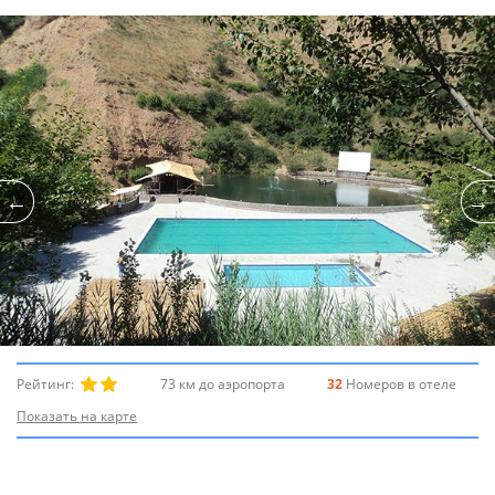
Рейтинг:
73 км до аэропорта
32
Номеров в отеле
Показать на карте