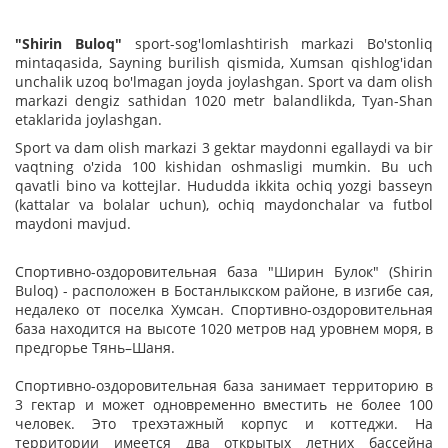
"Shirin Buloq"
sport-sog'lomlashtirish markazi Bo'stonliq
mintaqasida, Sayning burilish qismida, Xumsan qishlog'idan
unchalik uzoq bo'lmagan joyda joylashgan. Sport va dam olish
markazi dengiz sathidan 1020 metr balandlikda, Tyan-Shan
etaklarida joylashgan.
Sport va dam olish markazi 3 gektar maydonni egallaydi va bir
vaqtning o'zida 100 kishidan oshmasligi mumkin. Bu uch
qavatli bino va kottejlar. Hududda ikkita ochiq yozgi basseyn
(kattalar va bolalar uchun), ochiq maydonchalar va futbol
maydoni mavjud.
Спортивно-оздоровительная база "Ширин Булок" (Shirin
Buloq) - расположен в Бостанлыкском районе, в изгибе сая,
недалеко от поселка Хумсан. Спортивно-оздоровительная
база находится на высоте 1020 метров над уровнем моря, в
предгорье Тянь–Шаня.
Спортивно-оздоровительная база занимает территорию в
3 гектар и может одновременно вместить не более 100
человек. Это трехэтажный корпус и коттеджи. На
территории имеется два открытых летних бассейна