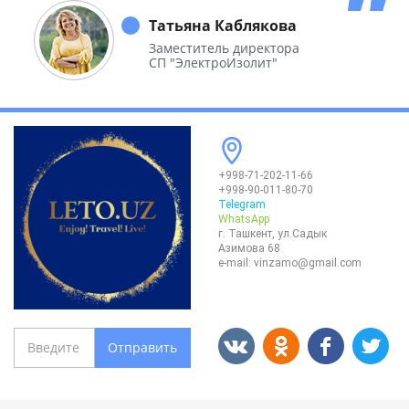
необъятной Родины.
Татьяна Каблякова
Заместитель директора
СП "ЭлектроИзолит"
+998-71-202-11-66
+998-90-011-80-70
Telegram
WhatsApp
г. Ташкент, ул.Садык
Азимова 68
e-mail:
vinzamo@gmail.com
Отправить