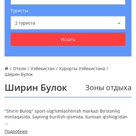
Туристы
2
туриста
Искать
/
Отели
/
Узбекистан
/
Курорты Узбекистана
/
Ширин Булок
Ширин Булок
Зоны отдыха
"Shirin Buloq" sport-sog'lomlashtirish markazi Bo'stonliq
mintaqasida, Sayning burilish qismida, Xumsan qishlog'idan
...
Подробнее