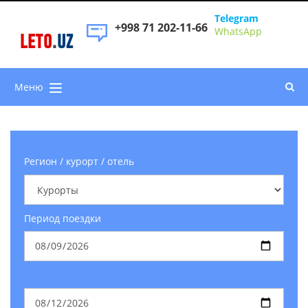
Telegram
+998 71 202-11-66
WhatsApp
LETO
.
UZ
Меню
Регион / курорт / отель
Период поездки