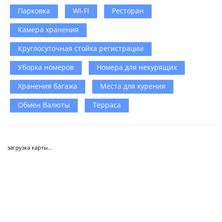
Парковка
WI-FI
Ресторан
Камера хранения
Круглосуточная стойка регистрации
Уборка номеров
Номера для некурящих
Хранения багажа
Места для курения
Обмен Валюты
Терраса
загрузка карты...