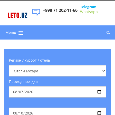
Telegram
+998 71 202-11-66
WhatsApp
LETO
.
UZ
Меню
Регион / курорт / отель
Период поездки