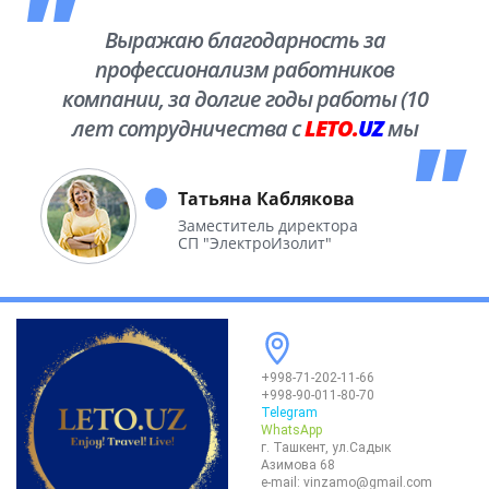
Выражаю благодарность за
профессионализм работников
компании, за долгие годы работы (10
лет сотрудничества с
LETO.
UZ
мы
побывали во многих уголках нашей
необъятной Родины.
Татьяна Каблякова
Заместитель директора
СП "ЭлектроИзолит"
+998-71-202-11-66
+998-90-011-80-70
Telegram
WhatsApp
г. Ташкент, ул.Садык
Азимова 68
e-mail:
vinzamo@gmail.com