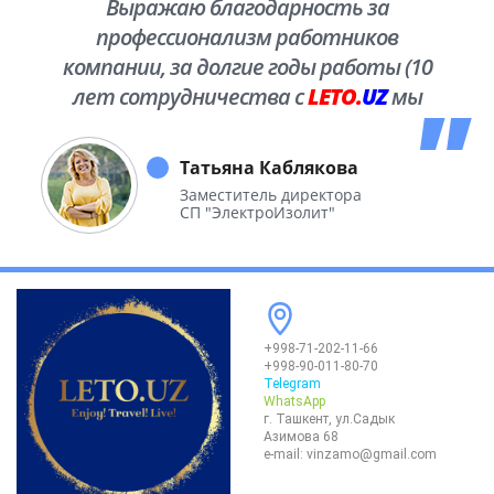
Выражаю благодарность за
профессионализм работников
компании, за долгие годы работы (10
лет сотрудничества с
LETO.
UZ
мы
побывали во многих уголках нашей
необъятной Родины.
Татьяна Каблякова
Заместитель директора
СП "ЭлектроИзолит"
+998-71-202-11-66
+998-90-011-80-70
Telegram
WhatsApp
г. Ташкент, ул.Садык
Азимова 68
e-mail:
vinzamo@gmail.com