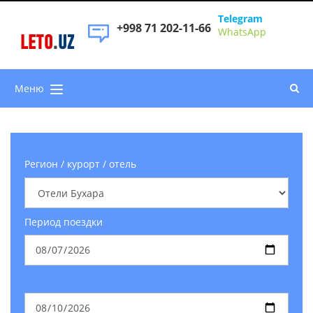
Telegram
+998 71 202-11-66
WhatsApp
LETO
.
UZ
Меню
Регион / курорт / отель
Период поездки