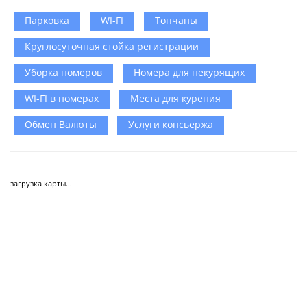
Парковка
WI-FI
Топчаны
Круглосуточная стойка регистрации
Уборка номеров
Номера для некурящих
WI-FI в номерах
Места для курения
Обмен Валюты
Услуги консьержа
загрузка карты...