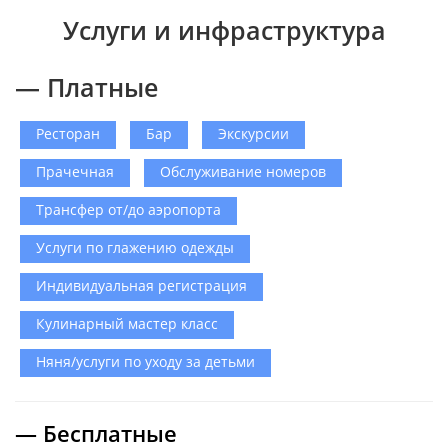
Услуги и инфраструктура
— Платные
Ресторан
Бар
Экскурсии
Прачечная
Обслуживание номеров
Трансфер от/до аэропорта
Услуги по глажению одежды
Индивидуальная регистрация
Кулинарный мастер класс
Няня/услуги по уходу за детьми
— Бесплатные