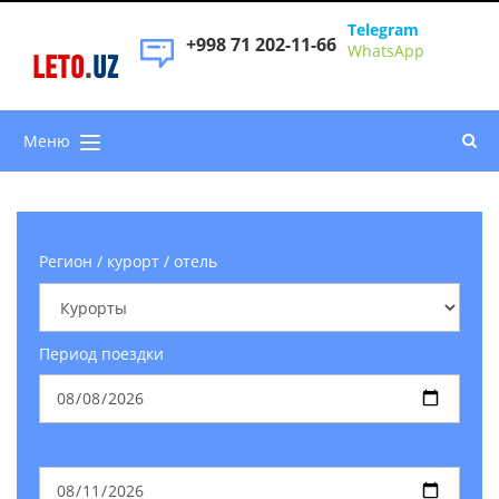
Telegram
+998 71 202-11-66
WhatsApp
LETO
.
UZ
Меню
Регион / курорт / отель
Период поездки