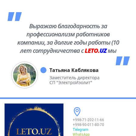
Выражаю благодарность за
профессионализм работников
компании, за долгие годы работы (10
лет сотрудничества с
LETO.
UZ
мы
побывали во многих уголках нашей
необъятной Родины.
Татьяна Каблякова
Заместитель директора
СП "ЭлектроИзолит"
+998-71-202-11-66
+998-90-011-80-70
Telegram
WhatsApp