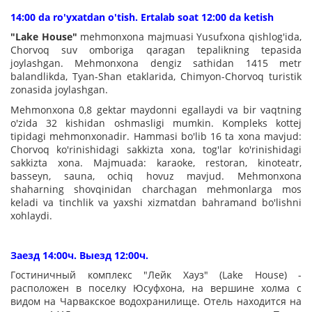
14:00 da ro'yxatdan o'tish. Ertalab soat 12:00 da ketish
"Lake House"
mehmonxona majmuasi Yusufxona qishlog'ida,
Chorvoq suv omboriga qaragan tepalikning tepasida
joylashgan. Mehmonxona dengiz sathidan 1415 metr
balandlikda, Tyan-Shan etaklarida, Chimyon-Chorvoq turistik
zonasida joylashgan.
Mehmonxona 0,8 gektar maydonni egallaydi va bir vaqtning
o'zida 32 kishidan oshmasligi mumkin. Kompleks kottej
tipidagi mehmonxonadir. Hammasi bo'lib 16 ta xona mavjud:
Chorvoq ko'rinishidagi sakkizta xona, tog'lar ko'rinishidagi
sakkizta xona. Majmuada: karaoke, restoran, kinoteatr,
basseyn, sauna, ochiq hovuz mavjud. Mehmonxona
shaharning shovqinidan charchagan mehmonlarga mos
keladi va tinchlik va yaxshi xizmatdan bahramand bo'lishni
xohlaydi.
Заезд 14:00ч. Выезд 12:00ч.
Гостиничный комплекс "Лейк Хауз" (Lake House) -
расположен в поселку Юсуфхона, на вершине холма с
видом на Чарвакское водохранилище. Отель находится на