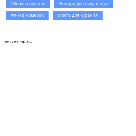
Уборка номеров
Номера для некурящих
WI-FI в номерах
Места для курения
загрузка карты...