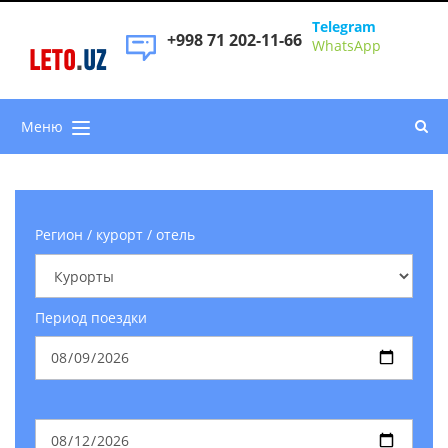
Telegram
+998 71 202-11-66
WhatsApp
LETO
.
UZ
Меню
Регион / курорт / отель
Период поездки