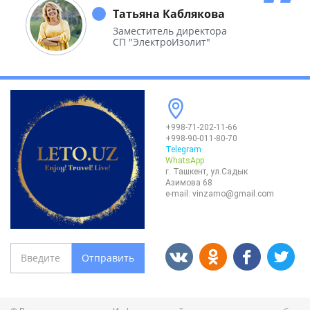
необъятной Родины.
Татьяна Каблякова
Заместитель директора
СП "ЭлектроИзолит"
+998-71-202-11-66
+998-90-011-80-70
Telegram
WhatsApp
г. Ташкент, ул.Садык
Азимова 68
e-mail:
vinzamo@gmail.com
Отправить