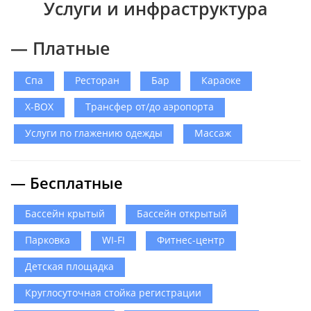
Услуги и инфраструктура
— Платные
Спа
Ресторан
Бар
Караоке
X-BOX
Трансфер от/до аэропорта
Услуги по глажению одежды
Массаж
— Бесплатные
Бассейн крытый
Бассейн открытый
Парковка
WI-FI
Фитнес-центр
Детская площадка
Круглосуточная стойка регистрации