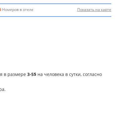
5
Номеров в отеле
Показать на карте
ия в размере
3-5$
на человека в сутки, согласно
ра.