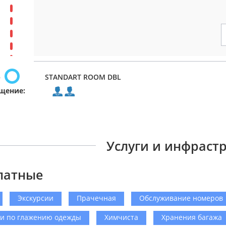
р
STANDART ROOM DBL
щение:
Услуги и инфраст
латные
Экскурсии
Прачечная
Обслуживание номеров
ги по глажению одежды
Химчиста
Хранения багажа