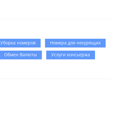
Уборка номеров
Номера для некурящих
Обмен Валюты
Услуги консьержа