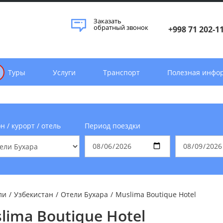
Заказать
обратный звонок
+998 71 202-1
Туры
Услуги
Транспорт
Полезная инфо
н / курорт / отель
Период поездки
ли
/
Узбекистан
/
Отели Бухара
/
Muslima Boutique Hotel
lima Boutique Hotel