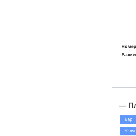
Номе
Разме
— П
Бар
Услу