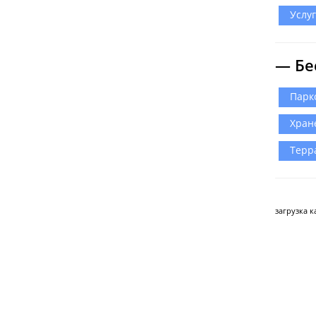
Услу
— Бе
Парк
Хран
Терр
загрузка ка