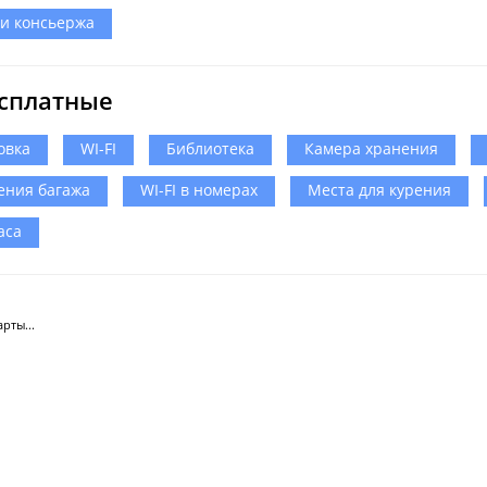
ги консьержа
сплатные
овка
WI-FI
Библиотека
Камера хранения
ения багажа
WI-FI в номерах
Места для курения
аса
рты...