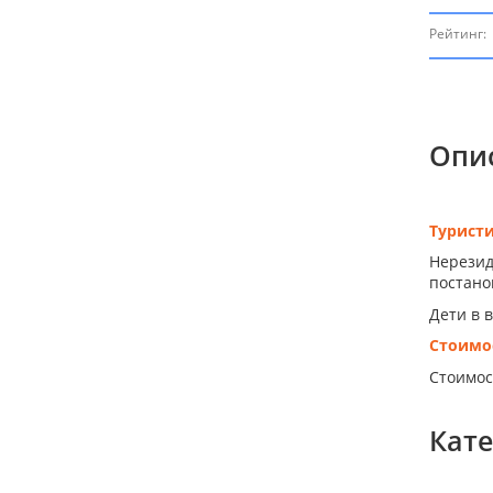
Рейтинг:
Опи
Турист
Нерезид
постанов
Дети в 
Стоимо
Стоимос
Кат