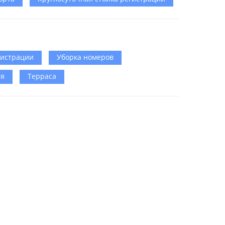
гистрации
Уборка номеров
ия
Терраса