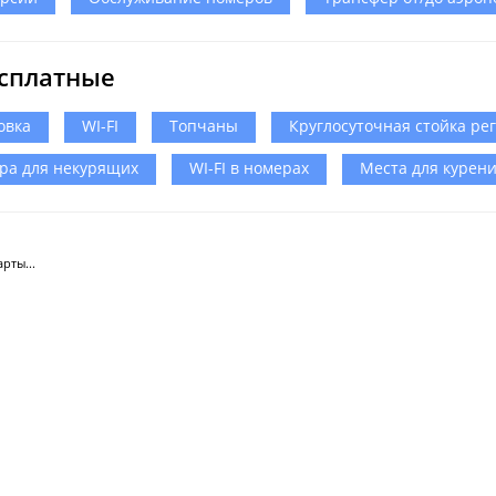
сплатные
овка
WI-FI
Топчаны
Круглосуточная стойка ре
ра для некурящих
WI-FI в номерах
Места для курен
рты...