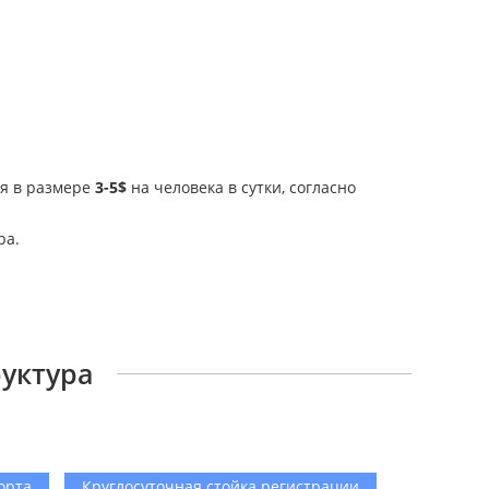
ия в размере
3-5$
на человека в сутки, согласно
ра.
руктура
орта
Круглосуточная стойка регистрации