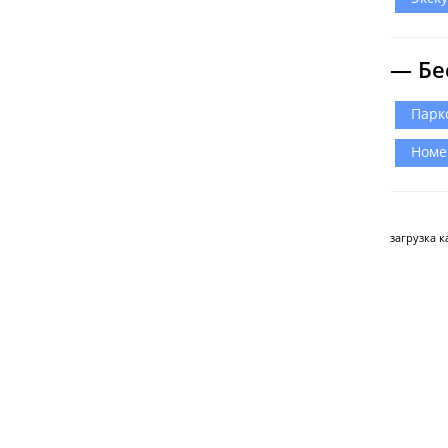
— Бе
Парк
Номе
загрузка ка