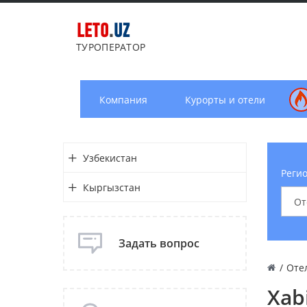
LETO
.
UZ
ТУРОПЕРАТОР
Компания
Курорты и отели
Узбекистан
Регио
Кыргызстан
Задать вопрос
/
Оте
Xab