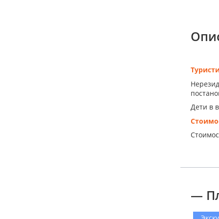
Опи
Турист
Нерезид
постанов
Дети в 
Стоимо
Стоимос
— П
Экск