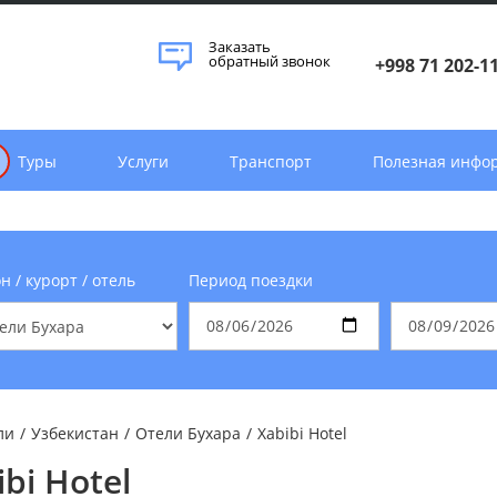
Заказать
обратный звонок
+998 71 202-1
Туры
Услуги
Транспорт
Полезная инфо
н / курорт / отель
Период поездки
ли
/
Узбекистан
/
Отели Бухара
/
Xabibi Hotel
ibi Hotel