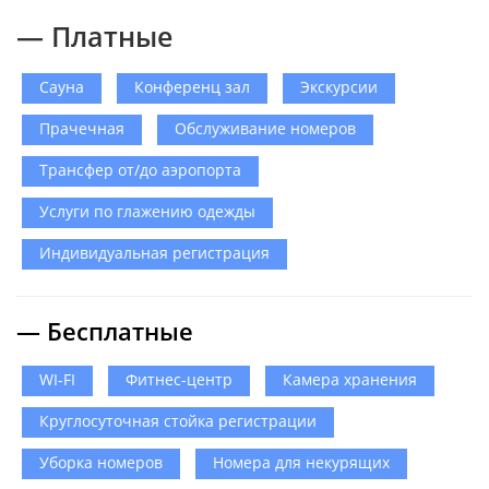
— Платные
Сауна
Конференц зал
Экскурсии
Прачечная
Обслуживание номеров
Трансфер от/до аэропорта
Услуги по глажению одежды
Индивидуальная регистрация
— Бесплатные
WI-FI
Фитнес-центр
Камера хранения
Круглосуточная стойка регистрации
Уборка номеров
Номера для некурящих