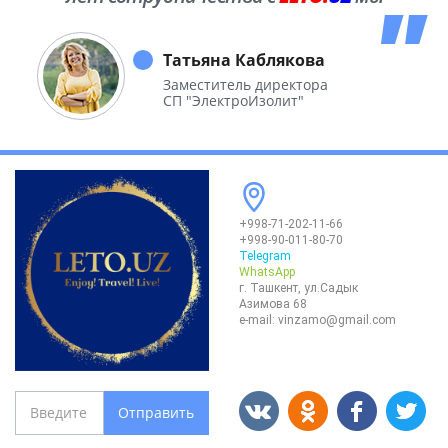
побывали во многих уголках нашей
необъятной Родины.
Татьяна Каблякова
Заместитель директора
СП "ЭлектроИзолит"
+998-71-202-11-66
+998-90-011-80-70
Telegram
WhatsApp
г. Ташкент, ул.Садык
Азимова 68
e-mail:
vinzamo@gmail.com
Отправить