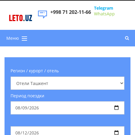
Telegram
+998 71 202-11-66
WhatsApp
LETO
.
UZ
Меню
Регион / курорт / отель
Период поездки