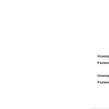
Номе
Разме
Номе
Разме