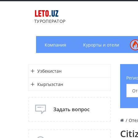
LETO
.
UZ
ТУРОПЕРАТОР
Компания
Курорты и отели
Узбекистан
Регио
Кыргызстан
Задать вопрос
/
Оте
Citi