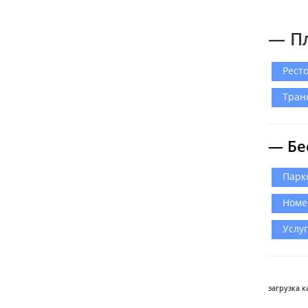
— П
Рест
Тран
— Бе
Парк
Номе
Услу
загрузка ка