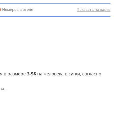
6
Номеров в отеле
Показать на карте
ия в размере
3-5$
на человека в сутки, согласно
ра.