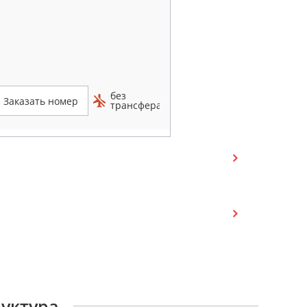
без
Заказать номер
трансфера
руктура