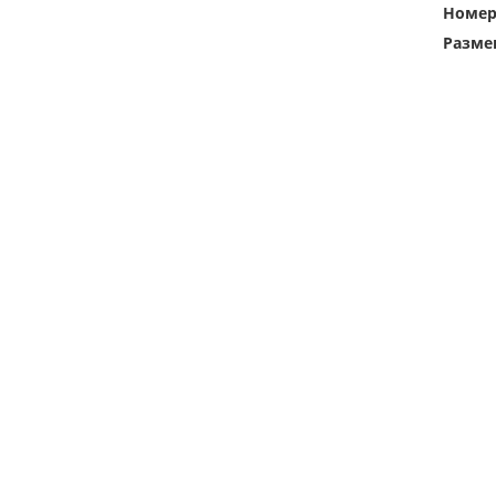
Номе
Разме