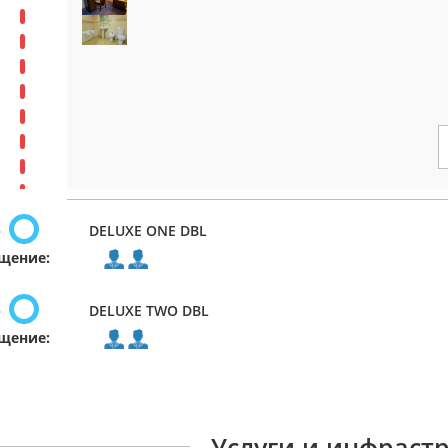
р
DELUXE ONE DBL
щение:
р
DELUXE TWO DBL
щение:
Услуги и инфраст