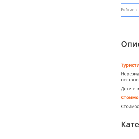
Рейтинг:
Опи
Турист
Нерезид
постанов
Дети в 
Стоимо
Стоимос
Кат