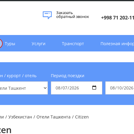
Заказать
обратный звонок
+998 71 202-1
Туры
Услуги
Транспорт
Полезная инфо
н / курорт / отель
Период поездки
ли
/
Узбекистан
/
Отели Ташкента
/
Citizen
zen