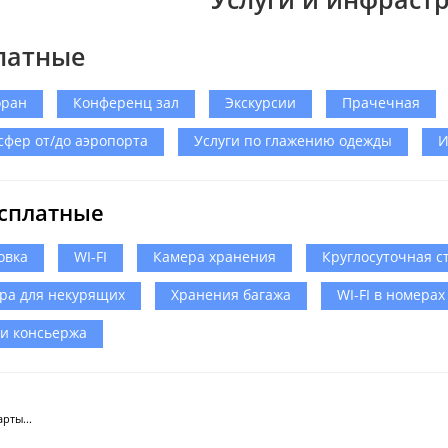
латные
оран
Конференц зал
Экскурсии
Прачечная
сфер от/до аэропорта
Услуги по глажению одежды
И
сплатные
овка
WI-FI
Камера хранения
Круглосуточная с
ра для некурящих
Хранения багажа
WI-FI в номерах
ги консьержа
рты...