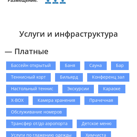
Размещение:
Услуги и инфраструктура
— Платные
Бассейн открытый
Баня
Сауна
Бар
Теннисный корт
Бильярд
Конференц зал
Настольный теннис
Экскурсии
Караоке
X-BOX
Камера хранения
Прачечная
Обслуживание номеров
Трансфер от/до аэропорта
Детское меню
Услуги по глажению одежды
Химчиста