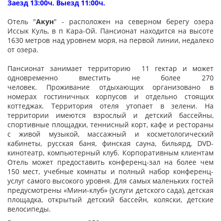
Заезд 13:00ч. Выезд 11:00ч.
Отель "
Акун
" - расположен на северном берегу озера
Иссык Куль, в п Кара-Ой. Пансионат находится на высоте
1630 метров над уровнем моря, на первой линии, недалеко
от озера.
Пансионат занимает территорию 11 гектар и может
одновременно вместить не более 270
человек. Проживание отдыхающих организовано в
номерах гостиничных корпусов и отдельно стоящих
коттеджах. Территория отеля утопает в зелени. На
территории имеются взрослый и детский бассейны,
спортивные площадки, теннисный корт, кафе и рестораны
с живой музыкой, массажный и косметологический
кабинеты, русская баня, финская сауна, бильярд, DVD-
кинотеатр, компьютерный клуб. Корпоративным клиентам
Отель может предоставить конференц-зал на более чем
150 мест, учебные комнаты и полный набор конференц-
услуг самого высокого уровня.
Для самых маленьких гостей
предусмотрены «Мини-клуб» (услуги детского сада), детская
площадка, открытый детский бассейн, коляски, детские
велосипеды.