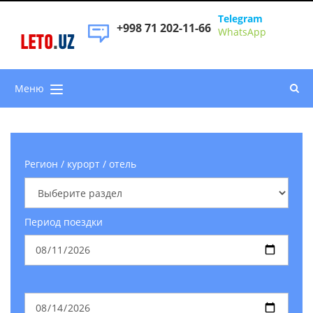
Telegram
+998 71 202-11-66
WhatsApp
LETO
.
UZ
Меню
Регион / курорт / отель
Период поездки