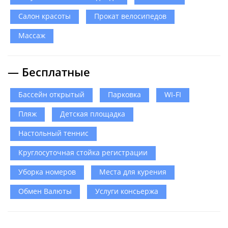
Салон красоты
Прокат велосипедов
Массаж
— Бесплатные
Бассейн открытый
Парковка
WI-FI
Пляж
Детская площадка
Настольный теннис
Круглосуточная стойка регистрации
Уборка номеров
Места для курения
Обмен Валюты
Услуги консьержа