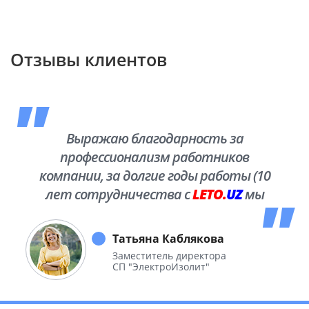
Отзывы клиентов
Выражаю благодарность за
профессионализм работников
компании, за долгие годы работы (10
лет сотрудничества с
LETO.
UZ
мы
побывали во многих уголках нашей
необъятной Родины.
Татьяна Каблякова
Заместитель директора
СП "ЭлектроИзолит"